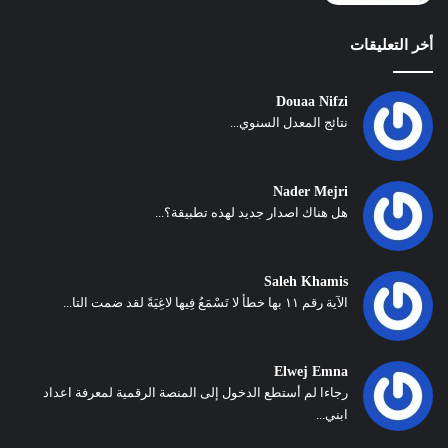
أخر التعليقات
Douaa Nifzi
نتائج المعدل السنوي...
Nader Mejri
هل هناك اصدار جديد لهذه تطبيقة؟...
Saleh Khamis
الآية رقم ١١ بها خطأ لا تَسْمَعُ فِيها لاغِيَةً لقد ضمت التا...
Elwej Emna
رجاءا لم أستطع الدخول إلى المنصة الرقمية لمعرفة اعداد
ابني...