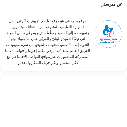
ث
عن مدرستي
ع
ن
:
موقع مدرستي هو موقع تعليمي تربوي يقدّم ثروة من
الموارد التعليمية المتنوعة، من امتحانات وتمارين
وتقييمات، إلى أناشيد ومعلّقات تربوية وغيرها من المواد
التي تهمّ التلميذ والوليّ والمربّي على حدّ سواء. ونودّ
التنويه إلى أنّ جميع محتويات الموقع هي ثمرة مجهودات
الفريق القائم عليه. كما نرجو منكم، إخوتنا وأخواتنا، دعمنا
بمشاركة المنشورات عبر مواقع التواصل الاجتماعي مع
ذكر المصدر، ولكم جزيل الشكر والتقدير.