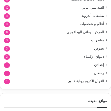
السداسي الثاني
12
تطبيقات أندرويد
11
أعلام و شخصيات
11
المركز الوطني البيداغوجي
8
مناظرات
3
نصوص
3
ديـوان الإفـتـاء
2
إعدادي
1
رمضان
1
القرآن الكريم رواية قالون
1
مواقع مفيدة