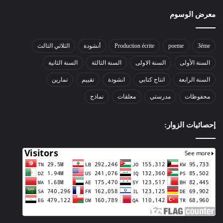
معرض الوسوم
3éme
poeme
Production écrite
أنشودة
الثلاثي الثالث
السنة الأولى
السنة الاولى
السنة الثالثة
السنة الثانية
السنة الرابعة
انتاج كتابي
انشودة
تقييم
تمارين
محفوظات
مدرستي
معلقات
نماذج
إحصائيات الزوار: