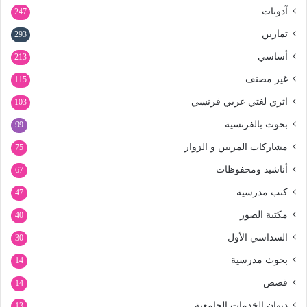
آدونات
247
تمارين
293
أساسي
213
غير مصنف
115
اثري لغتي عربي فرنسي
103
بحوث بالفرنسية
99
مشاركات المربين و الزوار
75
أناشيد ومحفوظات
67
كتب مدرسية
47
مكتبة الصور
40
السداسي الأول
30
بحوث مدرسية
14
قصص
14
ديوان الخدمات الجامعية
13