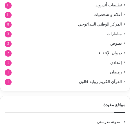
تطبيقات أندرويد
11
أعلام و شخصيات
11
المركز الوطني البيداغوجي
8
مناظرات
3
نصوص
3
ديـوان الإفـتـاء
2
إعدادي
1
رمضان
1
القرآن الكريم رواية قالون
1
مواقع مفيدة
مدونة مدرستي