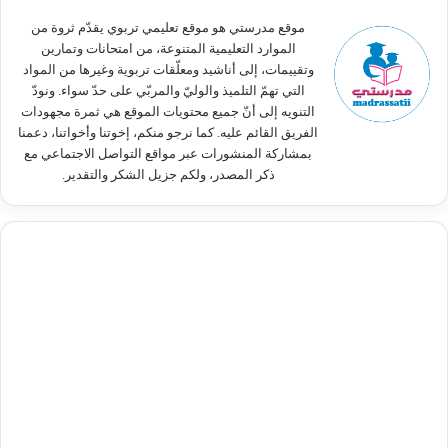
:
موقع مدرستي هو موقع تعليمي تربوي يقدّم ثروة من
الموارد التعليمية المتنوعة، من امتحانات وتمارين
وتقييمات، إلى أناشيد ومعلّقات تربوية وغيرها من المواد
التي تهمّ التلميذ والوليّ والمربّي على حدّ سواء. ونودّ
التنويه إلى أنّ جميع محتويات الموقع هي ثمرة مجهودات
الفريق القائم عليه. كما نرجو منكم، إخوتنا وأخواتنا، دعمنا
بمشاركة المنشورات عبر مواقع التواصل الاجتماعي مع
ذكر المصدر، ولكم جزيل الشكر والتقدير.