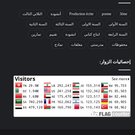
3éme
poeme
Production écrite
أنشودة
الثلاثي الثالث
السنة الأولى
السنة الاولى
السنة الثالثة
السنة الثانية
السنة الرابعة
انتاج كتابي
انشودة
تقييم
تمارين
محفوظات
مدرستي
معلقات
نماذج
إحصائيات الزوار: