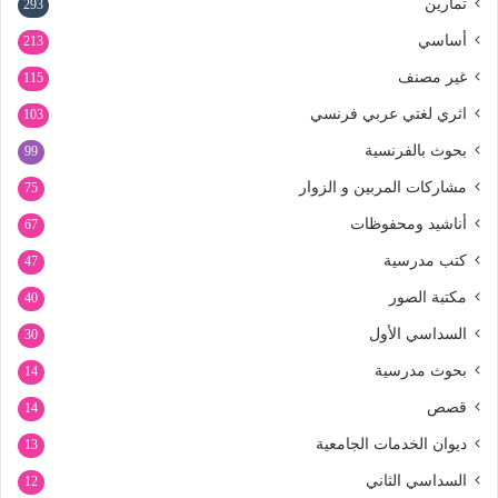
تمارين
293
أساسي
213
غير مصنف
115
اثري لغتي عربي فرنسي
103
بحوث بالفرنسية
99
مشاركات المربين و الزوار
75
أناشيد ومحفوظات
67
كتب مدرسية
47
مكتبة الصور
40
السداسي الأول
30
بحوث مدرسية
14
قصص
14
ديوان الخدمات الجامعية
13
السداسي الثاني
12