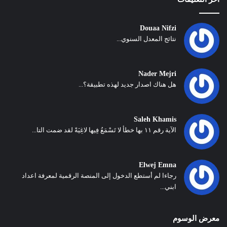
Douaa Nifzi
نتائج المعدل السنوي...
Nader Mejri
هل هناك اصدار جديد لهذه تطبيقة؟...
Saleh Khamis
الآية رقم ١١ بها خطأ لا تَسْمَعُ فِيها لاغِيَةً لقد ضمت التا...
Elwej Emna
رجاءا لم أستطع الدخول إلى المنصة الرقمية لمعرفة اعداد
ابني...
معرض الوسوم