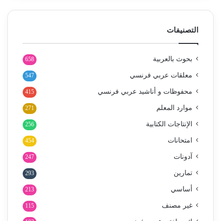
التصنيفات
بحوث بالعربية
658
معلقات عربي فرنسي
547
محفوظات و أناشيد عربي فرنسي
415
موارد المعلم
271
الإنتاجات الكتابية
256
امتحانات
454
آدونات
247
تمارين
293
أساسي
213
غير مصنف
115