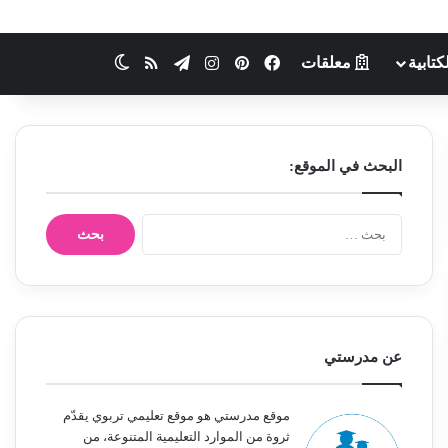
كتابية
معلقات
فيسبوك
بينتيريست
انستقرام
تيلقرام
ملخص الموقع RSS
الوضع المظلم
البحث في الموقع:
ا
ل
ب
ح
ث
ع
ن
عن مدرستي
:
موقع مدرستي هو موقع تعليمي تربوي يقدّم
ثروة من الموارد التعليمية المتنوعة، من