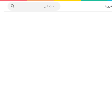
درويد
بحث
عن