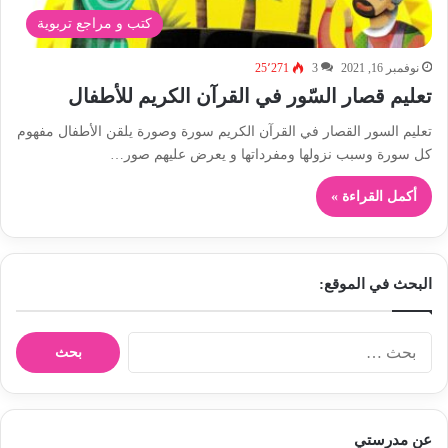
كتب و مراجع تربوية
نوفمبر 16, 2021
3
25٬271
تعليم قصار السّور في القرآن الكريم للأطفال
تعليم السور القصار في القرآن الكريم سورة وصورة يلقن الأطفال مفهوم
كل سورة وسبب نزولها ومفرداتها و يعرض عليهم صور…
أكمل القراءة »
البحث في الموقع:
ا
ل
ب
ح
ث
عن مدرستي
ع