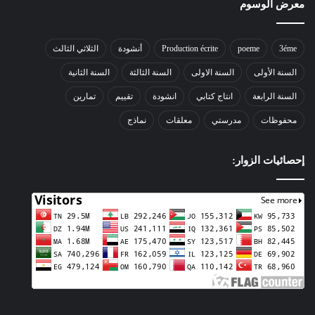
معرض الوسوم
3éme
poeme
Production écrite
أنشودة
الثلاثي الثالث
السنة الأولى
السنة الاولى
السنة الثالثة
السنة الثانية
السنة الرابعة
انتاج كتابي
انشودة
تقييم
تمارين
محفوظات
مدرستي
معلقات
نماذج
إحصائيات الزوار: