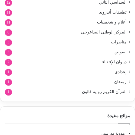
السداسي الثاني
12
تطبيقات أندرويد
11
أعلام و شخصيات
11
المركز الوطني البيداغوجي
8
مناظرات
3
نصوص
3
ديـوان الإفـتـاء
2
إعدادي
1
رمضان
1
القرآن الكريم رواية قالون
1
مواقع مفيدة
مدونة مدرستي