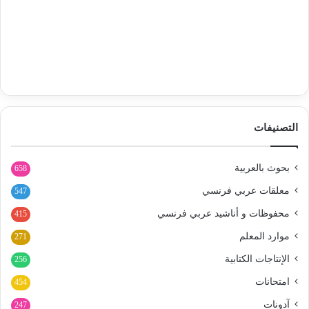
التصنيفات
بحوث بالعربية
658
معلقات عربي فرنسي
547
محفوظات و أناشيد عربي فرنسي
415
موارد المعلم
271
الإنتاجات الكتابية
256
امتحانات
454
آدونات
247