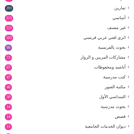
تمارين
293
أساسي
213
غير مصنف
115
اثري لغتي عربي فرنسي
103
بحوث بالفرنسية
99
مشاركات المربين و الزوار
75
أناشيد ومحفوظات
67
كتب مدرسية
47
مكتبة الصور
40
السداسي الأول
30
بحوث مدرسية
14
قصص
14
ديوان الخدمات الجامعية
13