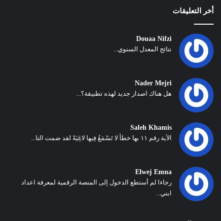
أخر التعليقات
Douaa Nifzi
نتائج المعدل السنوي...
Nader Mejri
هل هناك اصدار جديد لهذه تطبيقة؟...
Saleh Khamis
الآية رقم ١١ بها خطأ لا تَسْمَعُ فِيها لاغِيَةً لقد ضمت التا...
Elwej Emna
رجاءا لم أستطع الدخول إلى المنصة الرقمية لمعرفة اعداد
ابني...