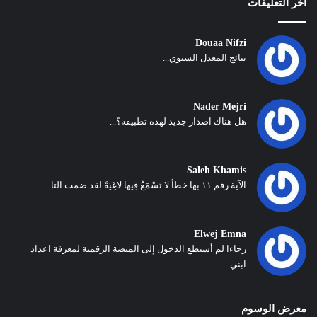
أخر التعليقات
Douaa Nifzi
نتائج المعدل السنوي...
Nader Mejri
هل هناك اصدار جديد لهذه تطبيقة؟...
Saleh Khamis
الآية رقم ١١ بها خطأ لا تَسْمَعُ فِيها لاغِيَةً لقد ضمت التا...
Elwej Emna
رجاءا لم أستطع الدخول إلى المنصة الرقمية لمعرفة اعداد
ابني...
معرض الوسوم