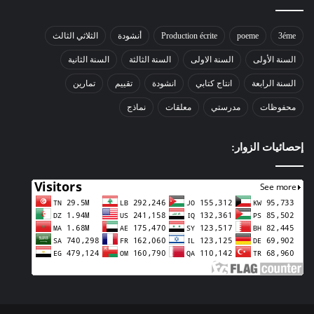
3éme
poeme
Production écrite
أنشودة
الثلاثي الثالث
السنة الأولى
السنة الاولى
السنة الثالثة
السنة الثانية
السنة الرابعة
انتاج كتابي
انشودة
تقييم
تمارين
محفوظات
مدرستي
معلقات
نماذج
إحصائيات الزوار: