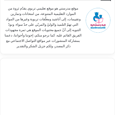
ن
:
موقع مدرستي هو موقع تعليمي تربوي يقدّم ثروة من
الموارد التعليمية المتنوعة، من امتحانات وتمارين
وتقييمات، إلى أناشيد ومعلّقات تربوية وغيرها من المواد
التي تهمّ التلميذ والوليّ والمربّي على حدّ سواء. ونودّ
التنويه إلى أنّ جميع محتويات الموقع هي ثمرة مجهودات
الفريق القائم عليه. كما نرجو منكم، إخوتنا وأخواتنا، دعمنا
بمشاركة المنشورات عبر مواقع التواصل الاجتماعي مع
ذكر المصدر، ولكم جزيل الشكر والتقدير.