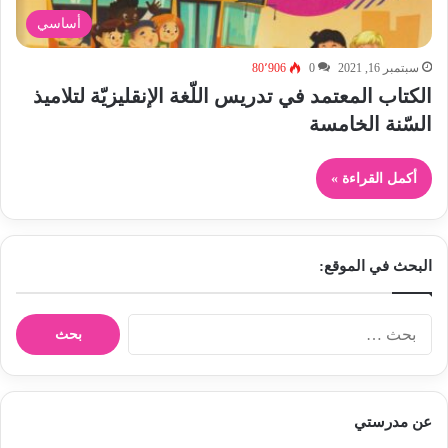
أساسي
سبتمبر 16, 2021
0
80٬906
الكتاب المعتمد في تدريس اللّغة الإنقليزيّة لتلاميذ
السّنة الخامسة
أكمل القراءة »
البحث في الموقع:
ا
ل
ب
ح
ث
عن مدرستي
ع