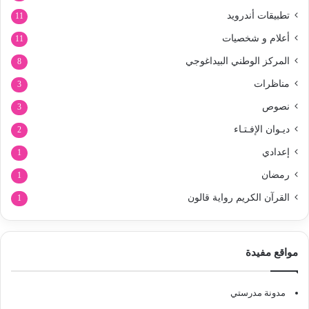
تطبيقات أندرويد
11
أعلام و شخصيات
11
المركز الوطني البيداغوجي
8
مناظرات
3
نصوص
3
ديـوان الإفـتـاء
2
إعدادي
1
رمضان
1
القرآن الكريم رواية قالون
1
مواقع مفيدة
مدونة مدرستي