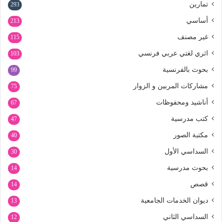
تمارين
293
أساسي
213
غير مصنف
115
اثري لغتي عربي فرنسي
103
بحوث بالفرنسية
99
مشاركات المربين و الزوار
75
أناشيد ومحفوظات
67
كتب مدرسية
47
مكتبة الصور
40
السداسي الأول
30
بحوث مدرسية
14
قصص
14
ديوان الخدمات الجامعية
13
السداسي الثاني
12