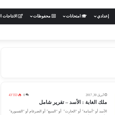
إعدادي
امتحانات
محفوظات
الانتاجات ال
أبريل 30, 2017
0
43٬353
ملك الغابة : الأسد – تقرير شامل
الأسد أو “أسامة” أو “الحارث” أو “السبع” أو الضرغام أو “القسورة”