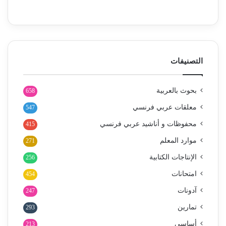
التصنيفات
بحوث بالعربية
658
معلقات عربي فرنسي
547
محفوظات و أناشيد عربي فرنسي
415
موارد المعلم
271
الإنتاجات الكتابية
256
امتحانات
454
آدونات
247
تمارين
293
أساسي
213