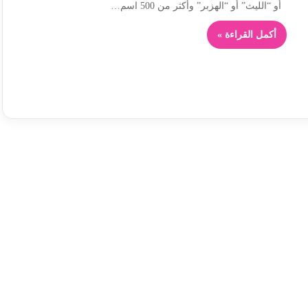
أو “الليث” أو “الهزبر” وأكثر من 500 اسم…
أكمل القراءة »