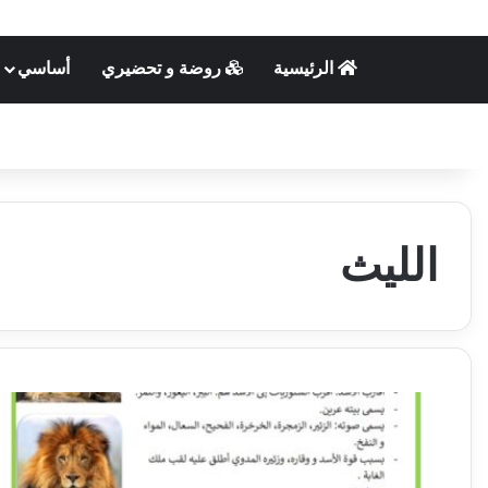
الرئيسية
روضة و تحضيري
أساسي
الليث