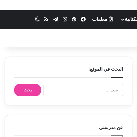
كتابية
معلقات
فيسبوك
بينتيريست
انستقرام
تيلقرام
ملخص الموقع RSS
الوضع المظلم
البحث في الموقع:
ا
ل
ب
ح
ث
ع
ن
عن مدرستي
: