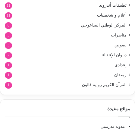
تطبيقات أندرويد
11
أعلام و شخصيات
11
المركز الوطني البيداغوجي
8
مناظرات
3
نصوص
3
ديـوان الإفـتـاء
2
إعدادي
1
رمضان
1
القرآن الكريم رواية قالون
1
مواقع مفيدة
مدونة مدرستي