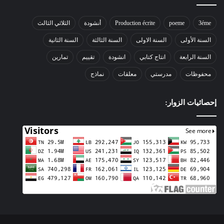
3éme
poeme
Production écrite
أنشودة
الثلاثي الثالث
السنة الأولى
السنة الاولى
السنة الثالثة
السنة الثانية
السنة الرابعة
انتاج كتابي
انشودة
تقييم
تمارين
محفوظات
مدرستي
معلقات
نماذج
إحصائيات الزوار: