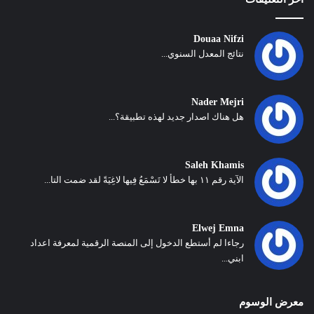
Douaa Nifzi
نتائج المعدل السنوي...
Nader Mejri
هل هناك اصدار جديد لهذه تطبيقة؟...
Saleh Khamis
الآية رقم ١١ بها خطأ لا تَسْمَعُ فِيها لاغِيَةً لقد ضمت التا...
Elwej Emna
رجاءا لم أستطع الدخول إلى المنصة الرقمية لمعرفة اعداد
ابني...
معرض الوسوم