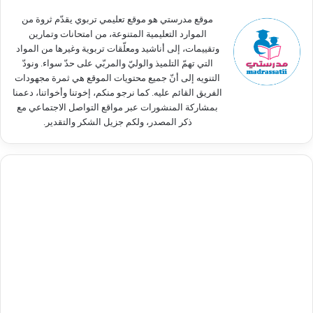
:
موقع مدرستي هو موقع تعليمي تربوي يقدّم ثروة من
الموارد التعليمية المتنوعة، من امتحانات وتمارين
وتقييمات، إلى أناشيد ومعلّقات تربوية وغيرها من المواد
التي تهمّ التلميذ والوليّ والمربّي على حدّ سواء. ونودّ
التنويه إلى أنّ جميع محتويات الموقع هي ثمرة مجهودات
الفريق القائم عليه. كما نرجو منكم، إخوتنا وأخواتنا، دعمنا
بمشاركة المنشورات عبر مواقع التواصل الاجتماعي مع
ذكر المصدر، ولكم جزيل الشكر والتقدير.