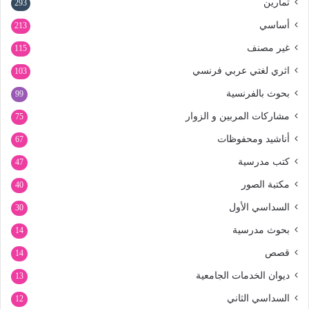
تمارين
293
أساسي
213
غير مصنف
115
اثري لغتي عربي فرنسي
103
بحوث بالفرنسية
99
مشاركات المربين و الزوار
75
أناشيد ومحفوظات
67
كتب مدرسية
47
مكتبة الصور
40
السداسي الأول
30
بحوث مدرسية
14
قصص
14
ديوان الخدمات الجامعية
13
السداسي الثاني
12