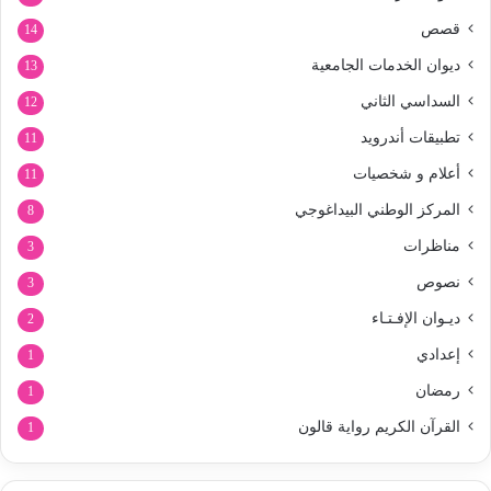
قصص
14
ديوان الخدمات الجامعية
13
السداسي الثاني
12
تطبيقات أندرويد
11
أعلام و شخصيات
11
المركز الوطني البيداغوجي
8
مناظرات
3
نصوص
3
ديـوان الإفـتـاء
2
إعدادي
1
رمضان
1
القرآن الكريم رواية قالون
1