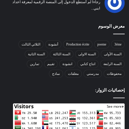
رجاءا لم أستطع الدخول إلى المنصة الرقمية لمعرفة اعداد
ابني...
معرض الوسوم
3éme
poeme
Production écrite
أنشودة
الثلاثي الثالث
السنة الأولى
السنة الاولى
السنة الثالثة
السنة الثانية
السنة الرابعة
انتاج كتابي
انشودة
تقييم
تمارين
محفوظات
مدرستي
معلقات
نماذج
إحصائيات الزوار: