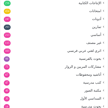
الإنتاجات الكتابية
256
امتحانات
454
آدونات
247
تمارين
293
أساسي
213
غير مصنف
115
اثري لغتي عربي فرنسي
103
بحوث بالفرنسية
99
مشاركات المربين و الزوار
75
أناشيد ومحفوظات
67
كتب مدرسية
47
مكتبة الصور
40
السداسي الأول
30
بحوث مدرسية
14