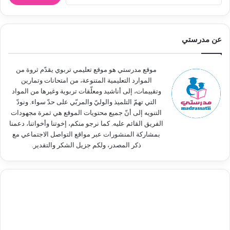
ل
ب
ح
ث
عن مدرستي
ع
ن
:
موقع مدرستي هو موقع تعليمي تربوي يقدّم ثروة من
الموارد التعليمية المتنوعة، من امتحانات وتمارين
وتقييمات، إلى أناشيد ومعلّقات تربوية وغيرها من المواد
التي تهمّ التلميذ والوليّ والمربّي على حدّ سواء. ونودّ
التنويه إلى أنّ جميع محتويات الموقع هي ثمرة مجهودات
الفريق القائم عليه. كما نرجو منكم، إخوتنا وأخواتنا، دعمنا
بمشاركة المنشورات عبر مواقع التواصل الاجتماعي مع
ذكر المصدر، ولكم جزيل الشكر والتقدير.