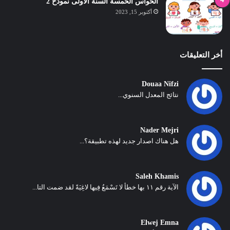
الحواس الخمسة السنة الاولى نموذح 2
أكتوبر 15, 2023
أخر التعليقات
Douaa Nifzi
نتائج المعدل السنوي...
Nader Mejri
هل هناك اصدار جديد لهذه تطبيقة؟...
Saleh Khamis
الآية رقم ١١ بها خطأ لا تَسْمَعُ فِيها لاغِيَةً لقد ضمت التا...
Elwej Emna