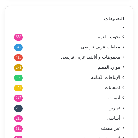
التصنيفات
بحوث بالعربية
658
معلقات عربي فرنسي
547
محفوظات و أناشيد عربي فرنسي
415
موارد المعلم
271
الإنتاجات الكتابية
256
امتحانات
454
آدونات
247
تمارين
293
أساسي
213
غير مصنف
115