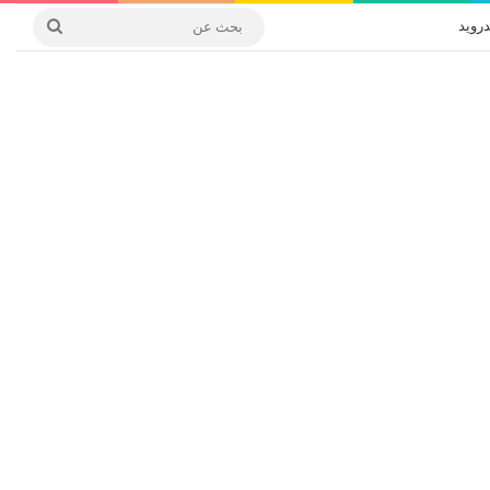
درويد
بحث
عن