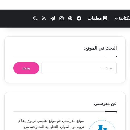
كتابية
معلقات
فيسبوك
بينتيريست
انستقرام
تيلقرام
ملخص الموقع RSS
الوضع المظلم
البحث في الموقع:
ا
ل
ب
ح
ث
ع
ن
عن مدرستي
:
موقع مدرستي هو موقع تعليمي تربوي يقدّم
ثروة من الموارد التعليمية المتنوعة، من