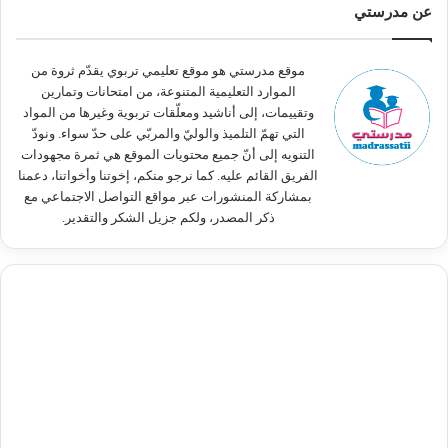
عن مدرستي
ع
ن
:
موقع مدرستي هو موقع تعليمي تربوي يقدّم ثروة من
الموارد التعليمية المتنوعة، من امتحانات وتمارين
وتقييمات، إلى أناشيد ومعلّقات تربوية وغيرها من المواد
التي تهمّ التلميذ والوليّ والمربّي على حدّ سواء. ونودّ
التنويه إلى أنّ جميع محتويات الموقع هي ثمرة مجهودات
الفريق القائم عليه. كما نرجو منكم، إخوتنا وأخواتنا، دعمنا
بمشاركة المنشورات عبر مواقع التواصل الاجتماعي مع
ذكر المصدر، ولكم جزيل الشكر والتقدير.