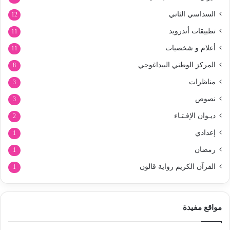
السداسي الثاني
12
تطبيقات أندرويد
11
أعلام و شخصيات
11
المركز الوطني البيداغوجي
8
مناظرات
3
نصوص
3
ديـوان الإفـتـاء
2
إعدادي
1
رمضان
1
القرآن الكريم رواية قالون
1
مواقع مفيدة