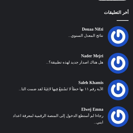
أخر التعليقات
Douaa Nifzi
نتائج المعدل السنوي...
Nader Mejri
هل هناك اصدار جديد لهذه تطبيقة؟...
Saleh Khamis
الآية رقم ١١ بها خطأ لا تَسْمَعُ فِيها لاغِيَةً لقد ضمت التا...
Elwej Emna
رجاءا لم أستطع الدخول إلى المنصة الرقمية لمعرفة اعداد
ابني...