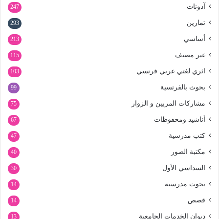
آدونات
247
تمارين
293
أساسي
213
غير مصنف
115
اثري لغتي عربي فرنسي
103
بحوث بالفرنسية
99
مشاركات المربين و الزوار
75
أناشيد ومحفوظات
67
كتب مدرسية
47
مكتبة الصور
40
السداسي الأول
30
بحوث مدرسية
14
قصص
14
ديوان الخدمات الجامعية
13