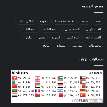
معرض الوسوم
3éme
poeme
Production écrite
أنشودة
الثلاثي الثالث
السنة الأولى
السنة الاولى
السنة الثالثة
السنة الثانية
السنة الرابعة
انتاج كتابي
انشودة
تقييم
تمارين
محفوظات
مدرستي
معلقات
نماذج
إحصائيات الزوار: