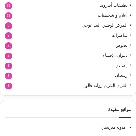
تطبيقات أندرويد
11
أعلام و شخصيات
11
المركز الوطني البيداغوجي
8
مناظرات
3
نصوص
3
ديـوان الإفـتـاء
2
إعدادي
1
رمضان
1
القرآن الكريم رواية قالون
1
مواقع مفيدة
مدونة مدرستي