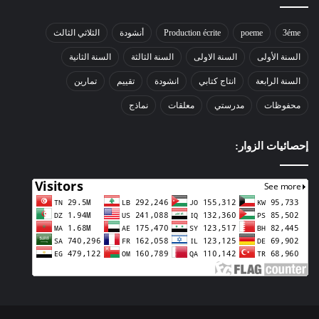
3éme
poeme
Production écrite
أنشودة
الثلاثي الثالث
السنة الأولى
السنة الاولى
السنة الثالثة
السنة الثانية
السنة الرابعة
انتاج كتابي
انشودة
تقييم
تمارين
محفوظات
مدرستي
معلقات
نماذج
إحصائيات الزوار: