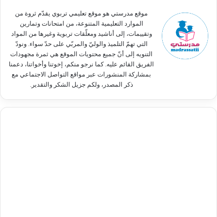
:
موقع مدرستي هو موقع تعليمي تربوي يقدّم ثروة من
الموارد التعليمية المتنوعة، من امتحانات وتمارين
وتقييمات، إلى أناشيد ومعلّقات تربوية وغيرها من المواد
التي تهمّ التلميذ والوليّ والمربّي على حدّ سواء. ونودّ
التنويه إلى أنّ جميع محتويات الموقع هي ثمرة مجهودات
الفريق القائم عليه. كما نرجو منكم، إخوتنا وأخواتنا، دعمنا
بمشاركة المنشورات عبر مواقع التواصل الاجتماعي مع
ذكر المصدر، ولكم جزيل الشكر والتقدير.