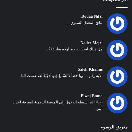
Douaa Nifzi
نتائج المعدل السنوي...
Nader Mejri
هل هناك اصدار جديد لهذه تطبيقة؟...
Saleh Khamis
الآية رقم ١١ بها خطأ لا تَسْمَعُ فِيها لاغِيَةً لقد ضمت التا...
Elwej Emna
رجاءا لم أستطع الدخول إلى المنصة الرقمية لمعرفة اعداد
ابني...
معرض الوسوم