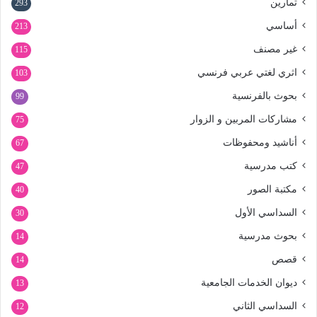
تمارين
293
أساسي
213
غير مصنف
115
اثري لغتي عربي فرنسي
103
بحوث بالفرنسية
99
مشاركات المربين و الزوار
75
أناشيد ومحفوظات
67
كتب مدرسية
47
مكتبة الصور
40
السداسي الأول
30
بحوث مدرسية
14
قصص
14
ديوان الخدمات الجامعية
13
السداسي الثاني
12