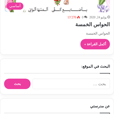
أساسي
يوليو 24, 2020
0
13٬270
الحواس الخمسة
الحواس الخمسة
أكمل القراءة »
البحث في الموقع:
ا
ل
ب
ح
ث
عن مدرستي
ع
ن