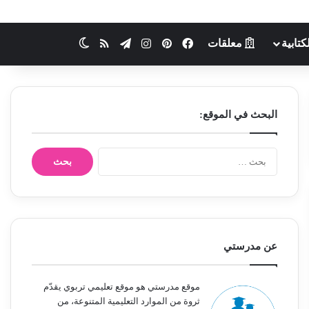
كتابية
معلقات
فيسبوك
بينتيريست
انستقرام
تيلقرام
ملخص الموقع RSS
الوضع المظلم
البحث في الموقع:
ا
ل
ب
ح
ث
ع
ن
عن مدرستي
:
موقع مدرستي هو موقع تعليمي تربوي يقدّم
ثروة من الموارد التعليمية المتنوعة، من