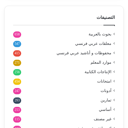
التصنيفات
بحوث بالعربية
658
معلقات عربي فرنسي
547
محفوظات و أناشيد عربي فرنسي
415
موارد المعلم
271
الإنتاجات الكتابية
256
امتحانات
454
آدونات
247
تمارين
293
أساسي
213
غير مصنف
115