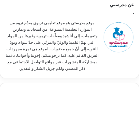
ث
عن مدرستي
ع
ن
:
موقع مدرستي هو موقع تعليمي تربوي يقدّم ثروة من
الموارد التعليمية المتنوعة، من امتحانات وتمارين
وتقييمات، إلى أناشيد ومعلّقات تربوية وغيرها من المواد
التي تهمّ التلميذ والوليّ والمربّي على حدّ سواء. ونودّ
التنويه إلى أنّ جميع محتويات الموقع هي ثمرة مجهودات
الفريق القائم عليه. كما نرجو منكم، إخوتنا وأخواتنا، دعمنا
بمشاركة المنشورات عبر مواقع التواصل الاجتماعي مع
ذكر المصدر، ولكم جزيل الشكر والتقدير.