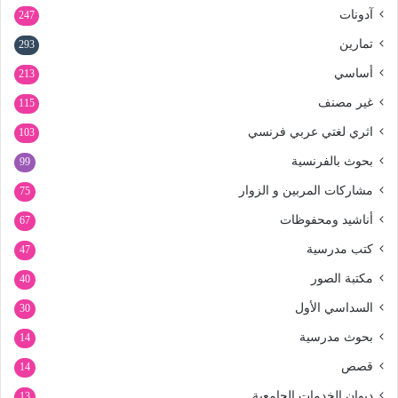
آدونات
247
تمارين
293
أساسي
213
غير مصنف
115
اثري لغتي عربي فرنسي
103
بحوث بالفرنسية
99
مشاركات المربين و الزوار
75
أناشيد ومحفوظات
67
كتب مدرسية
47
مكتبة الصور
40
السداسي الأول
30
بحوث مدرسية
14
قصص
14
ديوان الخدمات الجامعية
13