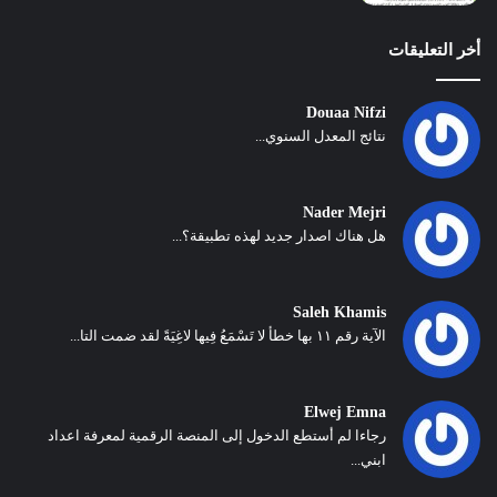
أخر التعليقات
Douaa Nifzi
نتائج المعدل السنوي...
Nader Mejri
هل هناك اصدار جديد لهذه تطبيقة؟...
Saleh Khamis
الآية رقم ١١ بها خطأ لا تَسْمَعُ فِيها لاغِيَةً لقد ضمت التا...
Elwej Emna
رجاءا لم أستطع الدخول إلى المنصة الرقمية لمعرفة اعداد
ابني...