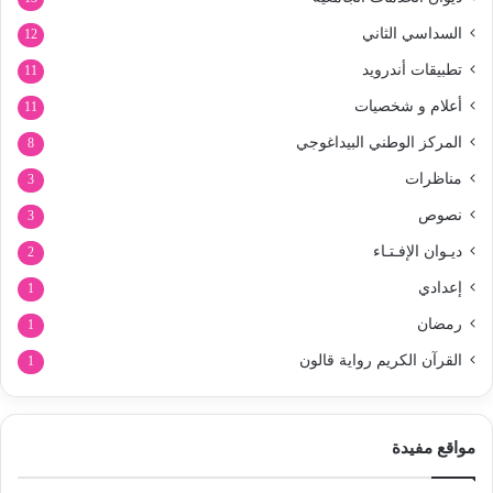
السداسي الثاني
12
تطبيقات أندرويد
11
أعلام و شخصيات
11
المركز الوطني البيداغوجي
8
مناظرات
3
نصوص
3
ديـوان الإفـتـاء
2
إعدادي
1
رمضان
1
القرآن الكريم رواية قالون
1
مواقع مفيدة