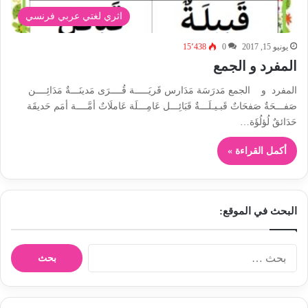
اثري لغتي عربي فرنسي
يونيو 15, 2017
0
15٬438
المفرد و الجمع
المفرد و الجمع مَدرَسَة مَدَارس قَريَـــــة قُــــرَى مَدينَـــةٌ مَدَائِــــن
صَفـــحَةٌ صَفحَاتٌ قَبـيـلَـــةٌ قَبَائِـــل عَامِـــلَة عَاملَاتٌ أمَّــــة أمَم حَديقَة
حَدَائقٌ لُؤلُؤَة…
أكمل القراءة »
البحث في الموقع:
ا
ل
ب
ح