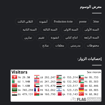
معرض الوسوم
3éme
poeme
Production écrite
أنشودة
الثلاثي الثالث
السنة الأولى
السنة الاولى
السنة الثالثة
السنة الثانية
السنة الرابعة
انتاج كتابي
انشودة
تقييم
تمارين
محفوظات
مدرستي
معلقات
نماذج
إحصائيات الزوار: