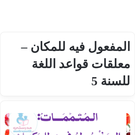
المفعول فيه للمكان –
معلقات قواعد اللغة
للسنة 5