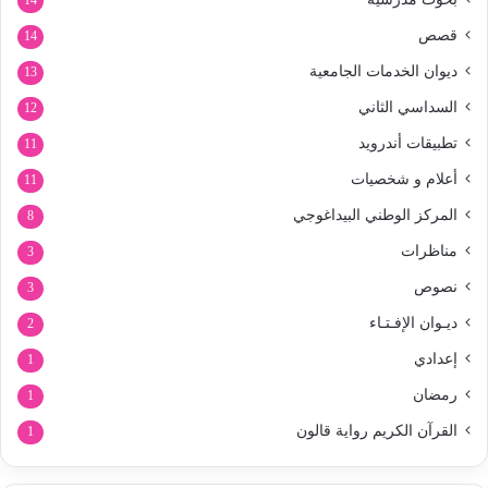
14
قصص
14
ديوان الخدمات الجامعية
13
السداسي الثاني
12
تطبيقات أندرويد
11
أعلام و شخصيات
11
المركز الوطني البيداغوجي
8
مناظرات
3
نصوص
3
ديـوان الإفـتـاء
2
إعدادي
1
رمضان
1
القرآن الكريم رواية قالون
1