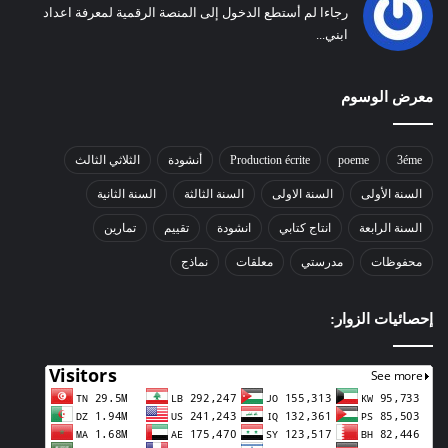
رجاءا لم أستطع الدخول إلى المنصة الرقمية لمعرفة اعداد
ابني...
معرض الوسوم
3éme
poeme
Production écrite
أنشودة
الثلاثي الثالث
السنة الأولى
السنة الاولى
السنة الثالثة
السنة الثانية
السنة الرابعة
انتاج كتابي
انشودة
تقييم
تمارين
محفوظات
مدرستي
معلقات
نماذج
إحصائيات الزوار: