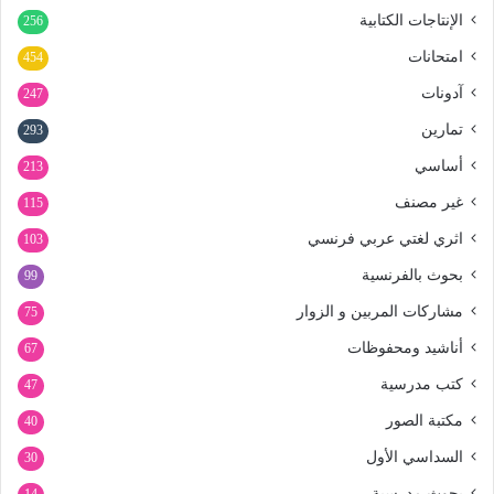
الإنتاجات الكتابية
256
امتحانات
454
آدونات
247
تمارين
293
أساسي
213
غير مصنف
115
اثري لغتي عربي فرنسي
103
بحوث بالفرنسية
99
مشاركات المربين و الزوار
75
أناشيد ومحفوظات
67
كتب مدرسية
47
مكتبة الصور
40
السداسي الأول
30
بحوث مدرسية