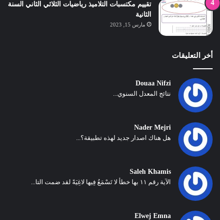
تقييم مكتسبات التلاميذ رياضيات الثلاثي الثاني السنة
الثانية
مارس 15, 2023
أخر التعليقات
Douaa Nifzi
نتائج المعدل السنوي...
Nader Mejri
هل هناك اصدار جديد لهذه تطبيقة؟...
Saleh Khamis
الآية رقم ١١ بها خطأ لا تَسْمَعُ فِيها لاغِيَةً لقد ضمت التا...
Elwej Emna