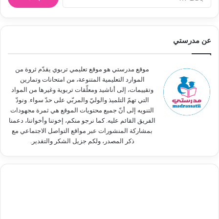
ل
ب
ح
ث
عن مدرستي
ع
ن
:
موقع مدرستي هو موقع تعليمي تربوي يقدّم ثروة من
الموارد التعليمية المتنوعة، من امتحانات وتمارين
وتقييمات، إلى أناشيد ومعلّقات تربوية وغيرها من المواد
التي تهمّ التلميذ والوليّ والمربّي على حدّ سواء. ونودّ
التنويه إلى أنّ جميع محتويات الموقع هي ثمرة مجهودات
الفريق القائم عليه. كما نرجو منكم، إخوتنا وأخواتنا، دعمنا
بمشاركة المنشورات عبر مواقع التواصل الاجتماعي مع
ذكر المصدر، ولكم جزيل الشكر والتقدير.