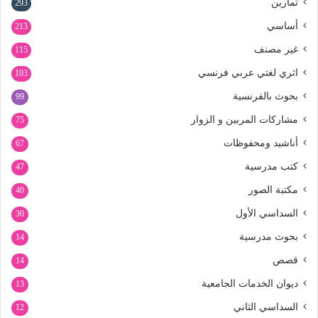
تمارين
293
أساسي
213
غير مصنف
115
اثري لغتي عربي فرنسي
103
بحوث بالفرنسية
99
مشاركات المربين و الزوار
75
أناشيد ومحفوظات
67
كتب مدرسية
47
مكتبة الصور
40
السداسي الأول
30
بحوث مدرسية
14
قصص
14
ديوان الخدمات الجامعية
13
السداسي الثاني
12