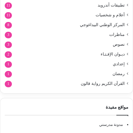
تطبيقات أندرويد
11
أعلام و شخصيات
11
المركز الوطني البيداغوجي
8
مناظرات
3
نصوص
3
ديـوان الإفـتـاء
2
إعدادي
1
رمضان
1
القرآن الكريم رواية قالون
1
مواقع مفيدة
مدونة مدرستي