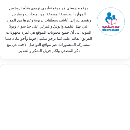
:
موقع مدرستي هو موقع تعليمي تربوي يقدّم ثروة من
الموارد التعليمية المتنوعة، من امتحانات وتمارين
وتقييمات، إلى أناشيد ومعلّقات تربوية وغيرها من المواد
التي تهمّ التلميذ والوليّ والمربّي على حدّ سواء. ونودّ
التنويه إلى أنّ جميع محتويات الموقع هي ثمرة مجهودات
الفريق القائم عليه. كما نرجو منكم، إخوتنا وأخواتنا، دعمنا
بمشاركة المنشورات عبر مواقع التواصل الاجتماعي مع
ذكر المصدر، ولكم جزيل الشكر والتقدير.