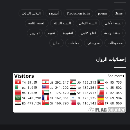
3éme
poeme
Production écrite
أنشودة
الثلاثي الثالث
السنة الأولى
السنة الاولى
السنة الثالثة
السنة الثانية
السنة الرابعة
انتاج كتابي
انشودة
تقييم
تمارين
محفوظات
مدرستي
معلقات
نماذج
إحصائيات الزوار: