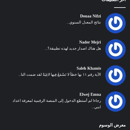
Douaa Nifzi
نتائج المعدل السنوي...
Nader Mejri
هل هناك اصدار جديد لهذه تطبيقة؟...
Saleh Khamis
الآية رقم ١١ بها خطأ لا تَسْمَعُ فِيها لاغِيَةً لقد ضمت التا...
Elwej Emna
رجاءا لم أستطع الدخول إلى المنصة الرقمية لمعرفة اعداد
ابني...
معرض الوسوم