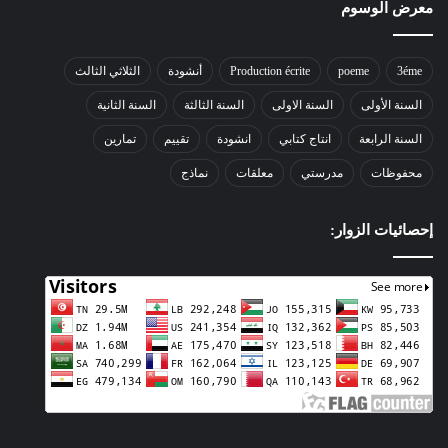
معرض الوسوم
3éme
poeme
Production écrite
أنشودة
الثلاثي الثالث
السنة الأولى
السنة الاولى
السنة الثالثة
السنة الثانية
السنة الرابعة
انتاج كتابي
انشودة
تقييم
تمارين
محفوظات
مدرستي
معلقات
نماذج
إحصائيات الزوار: