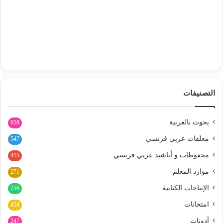
التصنيفات
بحوث بالعربية
658
معلقات عربي فرنسي
547
محفوظات و أناشيد عربي فرنسي
415
موارد المعلم
271
الإنتاجات الكتابية
256
امتحانات
454
آدونات
247