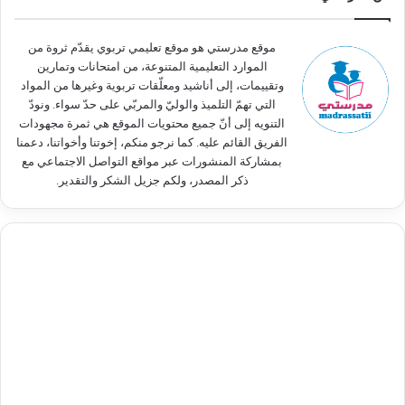
ع
ن
:
موقع مدرستي هو موقع تعليمي تربوي يقدّم ثروة من
الموارد التعليمية المتنوعة، من امتحانات وتمارين
وتقييمات، إلى أناشيد ومعلّقات تربوية وغيرها من المواد
التي تهمّ التلميذ والوليّ والمربّي على حدّ سواء. ونودّ
التنويه إلى أنّ جميع محتويات الموقع هي ثمرة مجهودات
الفريق القائم عليه. كما نرجو منكم، إخوتنا وأخواتنا، دعمنا
بمشاركة المنشورات عبر مواقع التواصل الاجتماعي مع
ذكر المصدر، ولكم جزيل الشكر والتقدير.