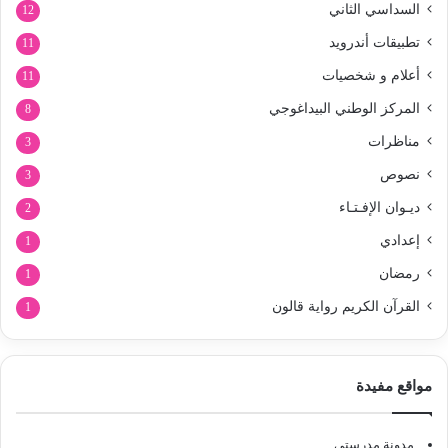
السداسي الثاني
12
تطبيقات أندرويد
11
أعلام و شخصيات
11
المركز الوطني البيداغوجي
8
مناظرات
3
نصوص
3
ديـوان الإفـتـاء
2
إعدادي
1
رمضان
1
القرآن الكريم رواية قالون
1
مواقع مفيدة
مدونة مدرستي