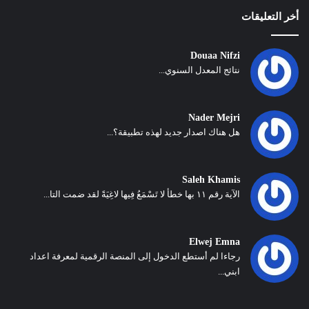
أخر التعليقات
Douaa Nifzi
نتائج المعدل السنوي...
Nader Mejri
هل هناك اصدار جديد لهذه تطبيقة؟...
Saleh Khamis
الآية رقم ١١ بها خطأ لا تَسْمَعُ فِيها لاغِيَةً لقد ضمت التا...
Elwej Emna
رجاءا لم أستطع الدخول إلى المنصة الرقمية لمعرفة اعداد
ابني...