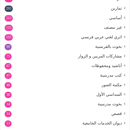
تمارين
293
أساسي
213
غير مصنف
115
اثري لغتي عربي فرنسي
103
بحوث بالفرنسية
99
مشاركات المربين و الزوار
75
أناشيد ومحفوظات
67
كتب مدرسية
47
مكتبة الصور
40
السداسي الأول
30
بحوث مدرسية
14
قصص
14
ديوان الخدمات الجامعية
13