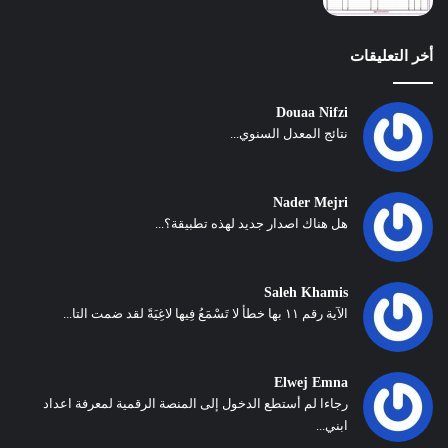
أخر التعليقات
Douaa Nifzi
نتائج المعدل السنوي...
Nader Mejri
هل هناك اصدار جديد لهذه تطبيقة؟...
Saleh Khamis
الآية رقم ١١ بها خطأ لا تَسْمَعُ فِيها لاغِيَةً لقد ضمت التا...
Elwej Emna
رجاءا لم أستطع الدخول إلى المنصة الرقمية لمعرفة اعداد
ابني...