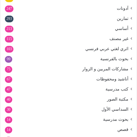
آدونات
247
تمارين
293
أساسي
213
غير مصنف
115
اثري لغتي عربي فرنسي
103
بحوث بالفرنسية
99
مشاركات المربين و الزوار
75
أناشيد ومحفوظات
67
كتب مدرسية
47
مكتبة الصور
40
السداسي الأول
30
بحوث مدرسية
14
قصص
14