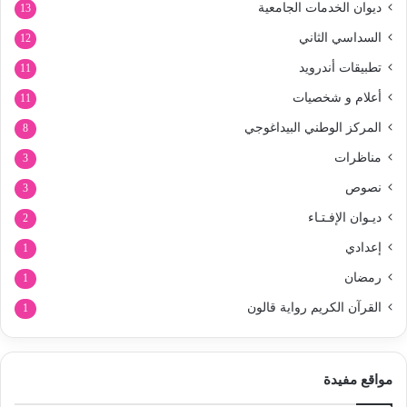
ديوان الخدمات الجامعية
13
السداسي الثاني
12
تطبيقات أندرويد
11
أعلام و شخصيات
11
المركز الوطني البيداغوجي
8
مناظرات
3
نصوص
3
ديـوان الإفـتـاء
2
إعدادي
1
رمضان
1
القرآن الكريم رواية قالون
1
مواقع مفيدة