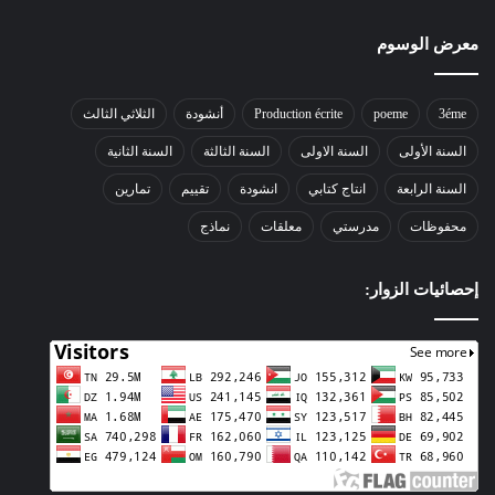
معرض الوسوم
3éme
poeme
Production écrite
أنشودة
الثلاثي الثالث
السنة الأولى
السنة الاولى
السنة الثالثة
السنة الثانية
السنة الرابعة
انتاج كتابي
انشودة
تقييم
تمارين
محفوظات
مدرستي
معلقات
نماذج
إحصائيات الزوار: