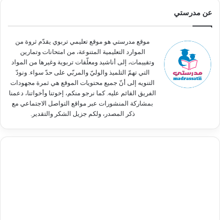
ث
عن مدرستي
ع
ن
:
موقع مدرستي هو موقع تعليمي تربوي يقدّم ثروة من
الموارد التعليمية المتنوعة، من امتحانات وتمارين
وتقييمات، إلى أناشيد ومعلّقات تربوية وغيرها من المواد
التي تهمّ التلميذ والوليّ والمربّي على حدّ سواء. ونودّ
التنويه إلى أنّ جميع محتويات الموقع هي ثمرة مجهودات
الفريق القائم عليه. كما نرجو منكم، إخوتنا وأخواتنا، دعمنا
بمشاركة المنشورات عبر مواقع التواصل الاجتماعي مع
ذكر المصدر، ولكم جزيل الشكر والتقدير.