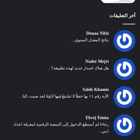
أخر التعليقات
Douaa Nifzi
نتائج المعدل السنوي...
Nader Mejri
هل هناك اصدار جديد لهذه تطبيقة؟...
Saleh Khamis
الآية رقم ١١ بها خطأ لا تَسْمَعُ فِيها لاغِيَةً لقد ضمت التا...
Elwej Emna
رجاءا لم أستطع الدخول إلى المنصة الرقمية لمعرفة اعداد
ابني...