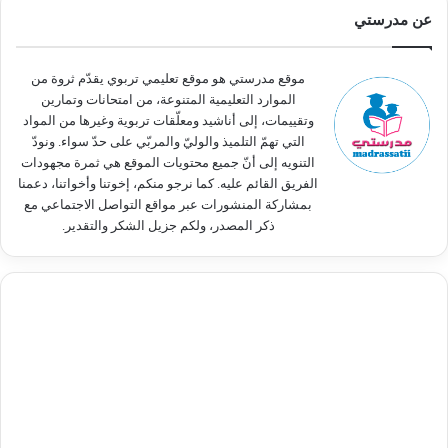
ث
عن مدرستي
ع
ن
:
موقع مدرستي هو موقع تعليمي تربوي يقدّم ثروة من
الموارد التعليمية المتنوعة، من امتحانات وتمارين
وتقييمات، إلى أناشيد ومعلّقات تربوية وغيرها من المواد
التي تهمّ التلميذ والوليّ والمربّي على حدّ سواء. ونودّ
التنويه إلى أنّ جميع محتويات الموقع هي ثمرة مجهودات
الفريق القائم عليه. كما نرجو منكم، إخوتنا وأخواتنا، دعمنا
بمشاركة المنشورات عبر مواقع التواصل الاجتماعي مع
ذكر المصدر، ولكم جزيل الشكر والتقدير.