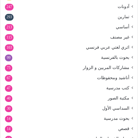
آدونات
247
تمارين
293
أساسي
213
غير مصنف
115
اثري لغتي عربي فرنسي
103
بحوث بالفرنسية
99
مشاركات المربين و الزوار
75
أناشيد ومحفوظات
67
كتب مدرسية
47
مكتبة الصور
40
السداسي الأول
30
بحوث مدرسية
14
قصص
14