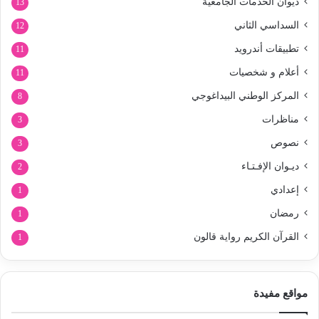
ديوان الخدمات الجامعية
13
السداسي الثاني
12
تطبيقات أندرويد
11
أعلام و شخصيات
11
المركز الوطني البيداغوجي
8
مناظرات
3
نصوص
3
ديـوان الإفـتـاء
2
إعدادي
1
رمضان
1
القرآن الكريم رواية قالون
1
مواقع مفيدة