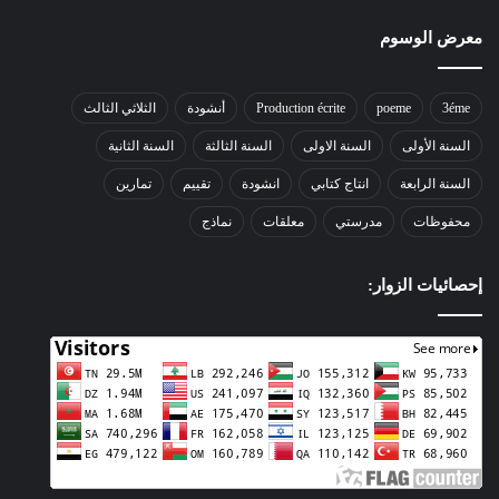
معرض الوسوم
3éme
poeme
Production écrite
أنشودة
الثلاثي الثالث
السنة الأولى
السنة الاولى
السنة الثالثة
السنة الثانية
السنة الرابعة
انتاج كتابي
انشودة
تقييم
تمارين
محفوظات
مدرستي
معلقات
نماذج
إحصائيات الزوار: