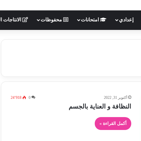
إعدادي
امتحانات
محفوظات
الانتاجات ال
أكتوبر 31, 2022
0
24٬918
النظافة و العناية بالجسم
أكمل القراءة »