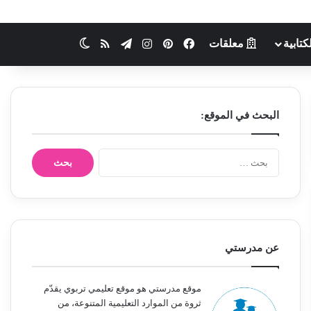
كتابية
معلقات
فيسبوك
بينتيريست
انستقرام
تيلقرام
ملخص الموقع RSS
الوضع المظلم
البحث في الموقع:
ا
ل
ب
ح
ث
ع
ن
عن مدرستي
:
موقع مدرستي هو موقع تعليمي تربوي يقدّم
ثروة من الموارد التعليمية المتنوعة، من