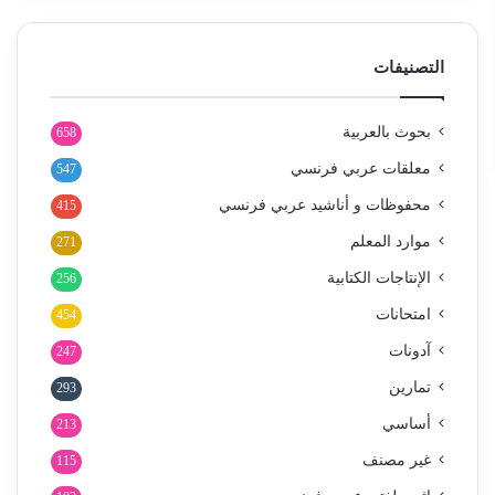
التصنيفات
بحوث بالعربية
658
معلقات عربي فرنسي
547
محفوظات و أناشيد عربي فرنسي
415
موارد المعلم
271
الإنتاجات الكتابية
256
امتحانات
454
آدونات
247
تمارين
293
أساسي
213
غير مصنف
115