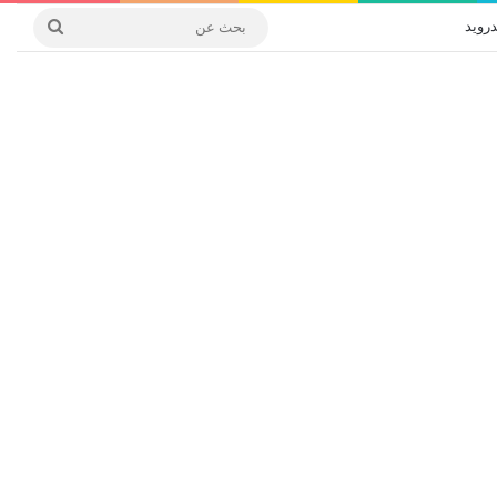
درويد
بحث
عن