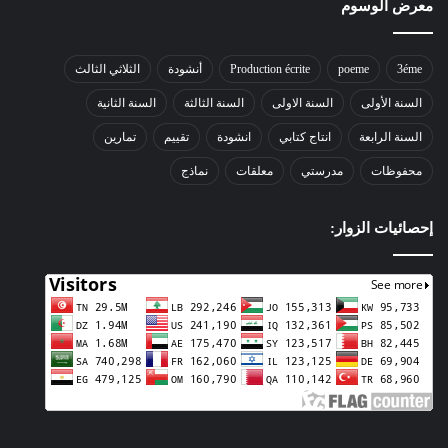
معرض الوسوم
3éme
poeme
Production écrite
أنشودة
الثلاثي الثالث
السنة الأولى
السنة الاولى
السنة الثالثة
السنة الثانية
السنة الرابعة
انتاج كتابي
انشودة
تقييم
تمارين
محفوظات
مدرستي
معلقات
نماذج
إحصائيات الزوار: