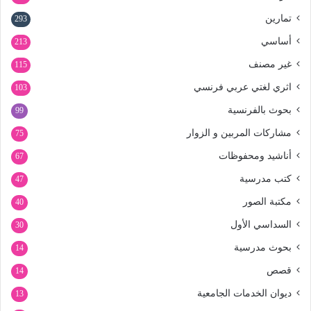
تمارين
293
أساسي
213
غير مصنف
115
اثري لغتي عربي فرنسي
103
بحوث بالفرنسية
99
مشاركات المربين و الزوار
75
أناشيد ومحفوظات
67
كتب مدرسية
47
مكتبة الصور
40
السداسي الأول
30
بحوث مدرسية
14
قصص
14
ديوان الخدمات الجامعية
13