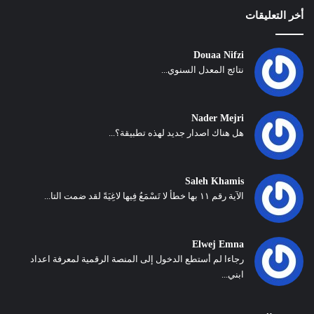
أخر التعليقات
Douaa Nifzi
نتائج المعدل السنوي...
Nader Mejri
هل هناك اصدار جديد لهذه تطبيقة؟...
Saleh Khamis
الآية رقم ١١ بها خطأ لا تَسْمَعُ فِيها لاغِيَةً لقد ضمت التا...
Elwej Emna
رجاءا لم أستطع الدخول إلى المنصة الرقمية لمعرفة اعداد
ابني...