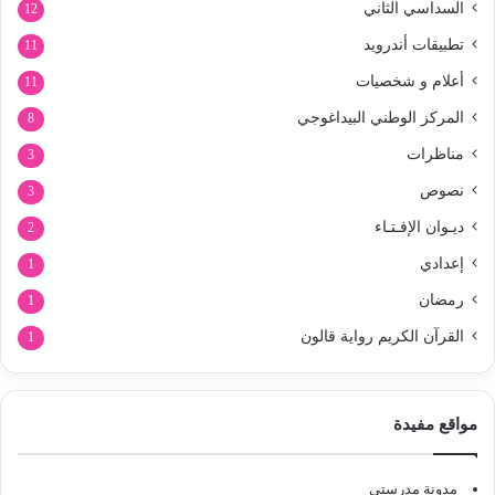
السداسي الثاني
12
تطبيقات أندرويد
11
أعلام و شخصيات
11
المركز الوطني البيداغوجي
8
مناظرات
3
نصوص
3
ديـوان الإفـتـاء
2
إعدادي
1
رمضان
1
القرآن الكريم رواية قالون
1
مواقع مفيدة
مدونة مدرستي