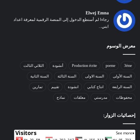
Elwej Emna
رجاءا لم أستطع الدخول إلى المنصة الرقمية لمعرفة اعداد
ابني...
معرض الوسوم
3éme
poeme
Production écrite
أنشودة
الثلاثي الثالث
السنة الأولى
السنة الاولى
السنة الثالثة
السنة الثانية
السنة الرابعة
انتاج كتابي
انشودة
تقييم
تمارين
محفوظات
مدرستي
معلقات
نماذج
إحصائيات الزوار: