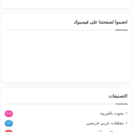
انضموا لصفحتنا على فيسبوك
التصنيفات
بحوث بالعربية
658
معلقات عربي فرنسي
547