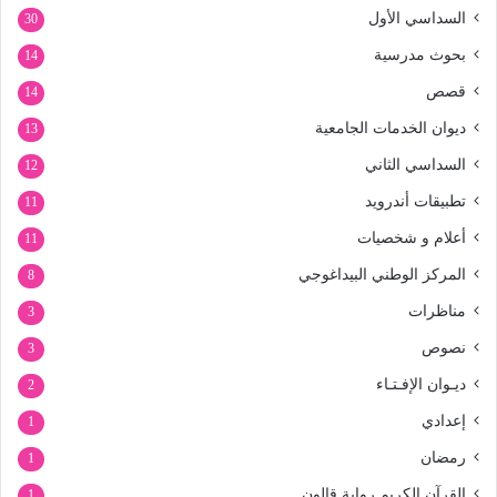
السداسي الأول
30
بحوث مدرسية
14
قصص
14
ديوان الخدمات الجامعية
13
السداسي الثاني
12
تطبيقات أندرويد
11
أعلام و شخصيات
11
المركز الوطني البيداغوجي
8
مناظرات
3
نصوص
3
ديـوان الإفـتـاء
2
إعدادي
1
رمضان
1
القرآن الكريم رواية قالون
1