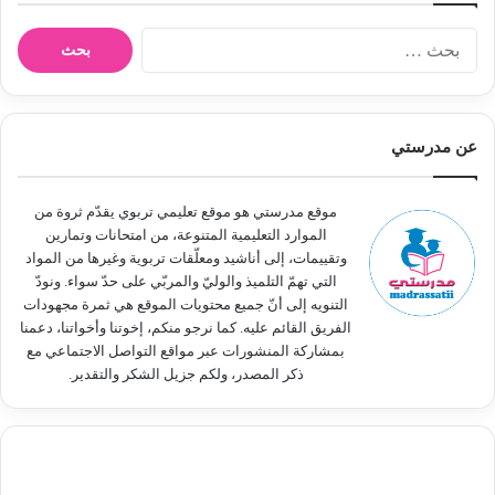
ا
ل
ب
ح
ث
عن مدرستي
ع
ن
:
موقع مدرستي هو موقع تعليمي تربوي يقدّم ثروة من
الموارد التعليمية المتنوعة، من امتحانات وتمارين
وتقييمات، إلى أناشيد ومعلّقات تربوية وغيرها من المواد
التي تهمّ التلميذ والوليّ والمربّي على حدّ سواء. ونودّ
التنويه إلى أنّ جميع محتويات الموقع هي ثمرة مجهودات
الفريق القائم عليه. كما نرجو منكم، إخوتنا وأخواتنا، دعمنا
بمشاركة المنشورات عبر مواقع التواصل الاجتماعي مع
ذكر المصدر، ولكم جزيل الشكر والتقدير.