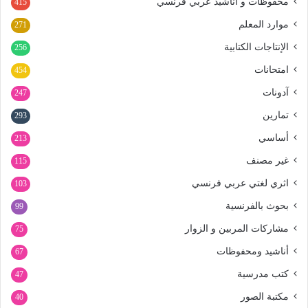
محفوظات و أناشيد عربي فرنسي
415
موارد المعلم
271
الإنتاجات الكتابية
256
امتحانات
454
آدونات
247
تمارين
293
أساسي
213
غير مصنف
115
اثري لغتي عربي فرنسي
103
بحوث بالفرنسية
99
مشاركات المربين و الزوار
75
أناشيد ومحفوظات
67
كتب مدرسية
47
مكتبة الصور
40