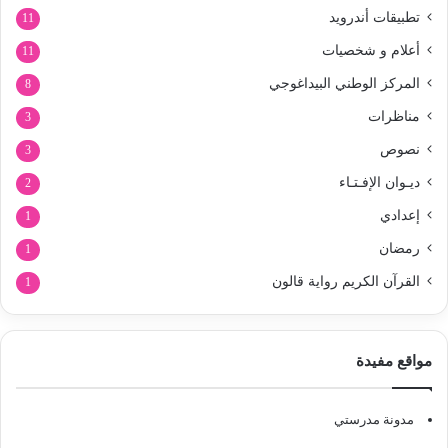
تطبيقات أندرويد
11
أعلام و شخصيات
11
المركز الوطني البيداغوجي
8
مناظرات
3
نصوص
3
ديـوان الإفـتـاء
2
إعدادي
1
رمضان
1
القرآن الكريم رواية قالون
1
مواقع مفيدة
مدونة مدرستي