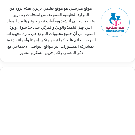
:
موقع مدرستي هو موقع تعليمي تربوي يقدّم ثروة من
الموارد التعليمية المتنوعة، من امتحانات وتمارين
وتقييمات، إلى أناشيد ومعلّقات تربوية وغيرها من المواد
التي تهمّ التلميذ والوليّ والمربّي على حدّ سواء. ونودّ
التنويه إلى أنّ جميع محتويات الموقع هي ثمرة مجهودات
الفريق القائم عليه. كما نرجو منكم، إخوتنا وأخواتنا، دعمنا
بمشاركة المنشورات عبر مواقع التواصل الاجتماعي مع
ذكر المصدر، ولكم جزيل الشكر والتقدير.