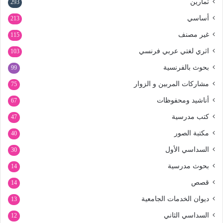
تمارين
293
أساسي
213
غير مصنف
115
اثري لغتي عربي فرنسي
103
بحوث بالفرنسية
99
مشاركات المربين و الزوار
75
أناشيد ومحفوظات
67
كتب مدرسية
47
مكتبة الصور
40
السداسي الأول
30
بحوث مدرسية
14
قصص
14
ديوان الخدمات الجامعية
13
السداسي الثاني
12