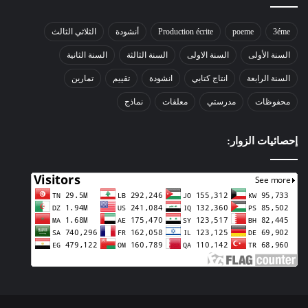
3éme
poeme
Production écrite
أنشودة
الثلاثي الثالث
السنة الأولى
السنة الاولى
السنة الثالثة
السنة الثانية
السنة الرابعة
انتاج كتابي
انشودة
تقييم
تمارين
محفوظات
مدرستي
معلقات
نماذج
إحصائيات الزوار: