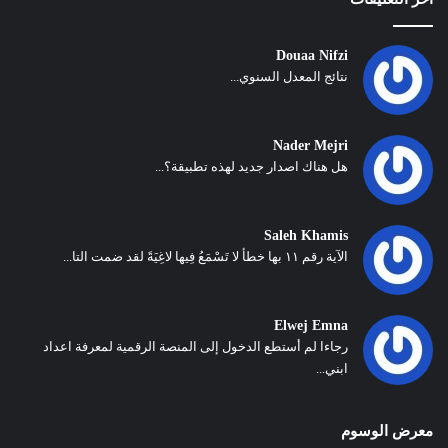
Douaa Nifzi
نتائج المعدل السنوي...
Nader Mejri
هل هناك اصدار جديد لهذه تطبيقة؟...
Saleh Khamis
الآية رقم ١١ بها خطأ لا تَسْمَعُ فِيها لاغِيَةً لقد ضمت التا...
Elwej Emna
رجاءا لم أستطع الدخول إلى المنصة الرقمية لمعرفة اعداد
ابني...
معرض الوسوم