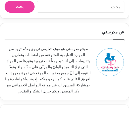
ا
ل
ب
ح
ث
عن مدرستي
ع
ن
:
موقع مدرستي هو موقع تعليمي تربوي يقدّم ثروة من
الموارد التعليمية المتنوعة، من امتحانات وتمارين
وتقييمات، إلى أناشيد ومعلّقات تربوية وغيرها من المواد
التي تهمّ التلميذ والوليّ والمربّي على حدّ سواء. ونودّ
التنويه إلى أنّ جميع محتويات الموقع هي ثمرة مجهودات
الفريق القائم عليه. كما نرجو منكم، إخوتنا وأخواتنا، دعمنا
بمشاركة المنشورات عبر مواقع التواصل الاجتماعي مع
ذكر المصدر، ولكم جزيل الشكر والتقدير.