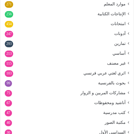
موارد المعلم
271
الإنتاجات الكتابية
256
امتحانات
454
آدونات
247
تمارين
293
أساسي
213
غير مصنف
115
اثري لغتي عربي فرنسي
103
بحوث بالفرنسية
99
مشاركات المربين و الزوار
75
أناشيد ومحفوظات
67
كتب مدرسية
47
مكتبة الصور
40
السداسي الأول
30