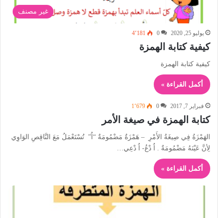
غير مصنف
يوليو 25, 2020
0
4٬181
كيفية كتابة الهمزة
كيفية كتابة الهمزة
أكمل القراءة »
فبراير 7, 2017
0
1٬679
كتابة الهمزة في صيغة الأمر
الهَمْزَةُ فِي صِيغَةُ الأَمْرِ – هَمْزَةٌ مَضْمُومَةٌ “اُ” تُسْتَعْمَلُ مَعَ النَّاقِصِ الوَاوِي
لِأنَّ عَيْنَهُ مَضْمُومَةٌ . اُ دْعُ- اُ دْعِي…
أكمل القراءة »