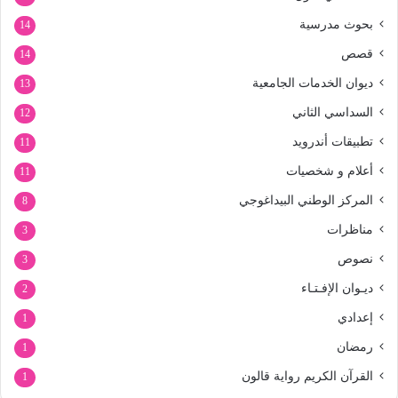
بحوث مدرسية
14
قصص
14
ديوان الخدمات الجامعية
13
السداسي الثاني
12
تطبيقات أندرويد
11
أعلام و شخصيات
11
المركز الوطني البيداغوجي
8
مناظرات
3
نصوص
3
ديـوان الإفـتـاء
2
إعدادي
1
رمضان
1
القرآن الكريم رواية قالون
1