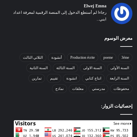
Elwej Emna
رجاءا لم أستطع الدخول إلى المنصة الرقمية لمعرفة اعداد
ابني...
معرض الوسوم
3éme
poeme
Production écrite
أنشودة
الثلاثي الثالث
السنة الأولى
السنة الاولى
السنة الثالثة
السنة الثانية
السنة الرابعة
انتاج كتابي
انشودة
تقييم
تمارين
محفوظات
مدرستي
معلقات
نماذج
إحصائيات الزوار: