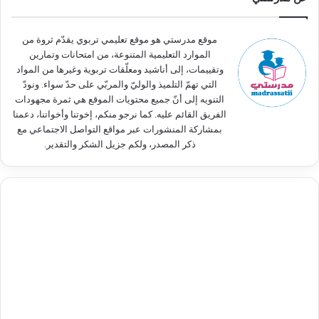
ع
ن
:
موقع مدرستي هو موقع تعليمي تربوي يقدّم ثروة من
الموارد التعليمية المتنوعة، من امتحانات وتمارين
وتقييمات، إلى أناشيد ومعلّقات تربوية وغيرها من المواد
التي تهمّ التلميذ والوليّ والمربّي على حدّ سواء. ونودّ
التنويه إلى أنّ جميع محتويات الموقع هي ثمرة مجهودات
الفريق القائم عليه. كما نرجو منكم، إخوتنا وأخواتنا، دعمنا
بمشاركة المنشورات عبر مواقع التواصل الاجتماعي مع
ذكر المصدر، ولكم جزيل الشكر والتقدير.