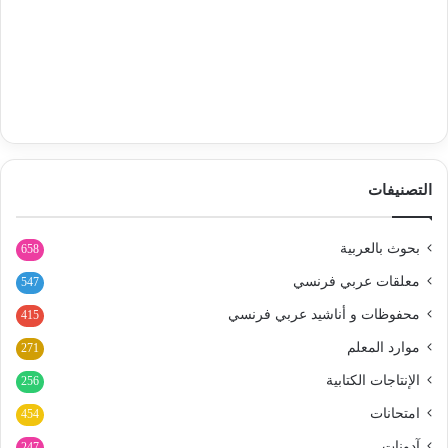
التصنيفات
بحوث بالعربية
658
معلقات عربي فرنسي
547
محفوظات و أناشيد عربي فرنسي
415
موارد المعلم
271
الإنتاجات الكتابية
256
امتحانات
454
آدونات
247