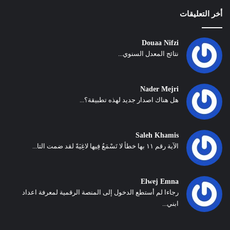
أخر التعليقات
Douaa Nifzi
نتائج المعدل السنوي...
Nader Mejri
هل هناك اصدار جديد لهذه تطبيقة؟...
Saleh Khamis
الآية رقم ١١ بها خطأ لا تَسْمَعُ فِيها لاغِيَةً لقد ضمت التا...
Elwej Emna
رجاءا لم أستطع الدخول إلى المنصة الرقمية لمعرفة اعداد
ابني...