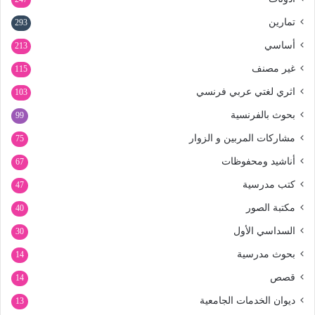
تمارين
293
أساسي
213
غير مصنف
115
اثري لغتي عربي فرنسي
103
بحوث بالفرنسية
99
مشاركات المربين و الزوار
75
أناشيد ومحفوظات
67
كتب مدرسية
47
مكتبة الصور
40
السداسي الأول
30
بحوث مدرسية
14
قصص
14
ديوان الخدمات الجامعية
13