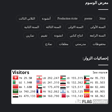
معرض الوسوم
3éme
poeme
Production écrite
أنشودة
الثلاثي الثالث
السنة الأولى
السنة الاولى
السنة الثالثة
السنة الثانية
السنة الرابعة
انتاج كتابي
انشودة
تقييم
تمارين
محفوظات
مدرستي
معلقات
نماذج
إحصائيات الزوار: