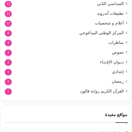
السداسي الثاني
12
تطبيقات أندرويد
11
أعلام و شخصيات
11
المركز الوطني البيداغوجي
8
مناظرات
3
نصوص
3
ديـوان الإفـتـاء
2
إعدادي
1
رمضان
1
القرآن الكريم رواية قالون
1
مواقع مفيدة
مدونة مدرستي