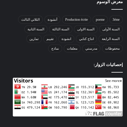
معرض الوسوم
3éme
poeme
Production écrite
أنشودة
الثلاثي الثالث
السنة الأولى
السنة الاولى
السنة الثالثة
السنة الثانية
السنة الرابعة
انتاج كتابي
انشودة
تقييم
تمارين
محفوظات
مدرستي
معلقات
نماذج
إحصائيات الزوار: