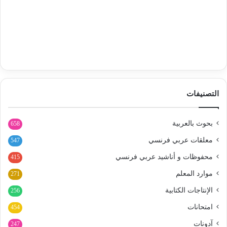
التصنيفات
بحوث بالعربية
658
معلقات عربي فرنسي
547
محفوظات و أناشيد عربي فرنسي
415
موارد المعلم
271
الإنتاجات الكتابية
256
امتحانات
454
آدونات
247