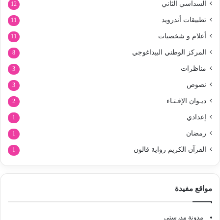
السداسي الثاني
12
تطبيقات أندرويد
11
أعلام و شخصيات
11
المركز الوطني البيداغوجي
8
مناظرات
3
نصوص
3
ديـوان الإفـتـاء
2
إعدادي
1
رمضان
1
القرآن الكريم رواية قالون
1
مواقع مفيدة
مدونة مدرستي