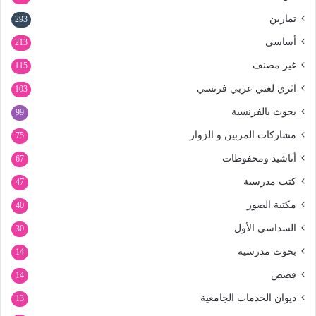
تمارين
293
أساسي
213
غير مصنف
115
اثري لغتي عربي فرنسي
103
بحوث بالفرنسية
99
مشاركات المربين و الزوار
75
أناشيد ومحفوظات
67
كتب مدرسية
47
مكتبة الصور
40
السداسي الأول
30
بحوث مدرسية
14
قصص
14
ديوان الخدمات الجامعية
13