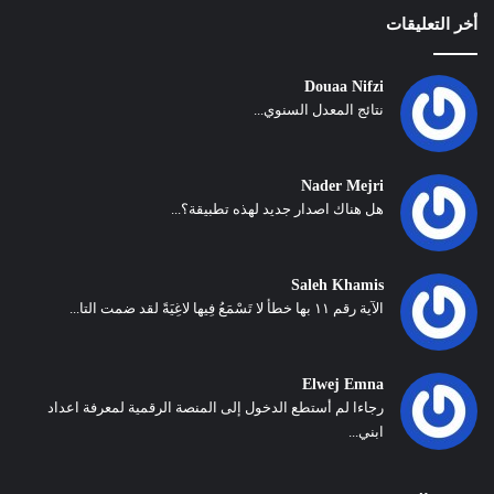
أخر التعليقات
Douaa Nifzi
نتائج المعدل السنوي...
Nader Mejri
هل هناك اصدار جديد لهذه تطبيقة؟...
Saleh Khamis
الآية رقم ١١ بها خطأ لا تَسْمَعُ فِيها لاغِيَةً لقد ضمت التا...
Elwej Emna
رجاءا لم أستطع الدخول إلى المنصة الرقمية لمعرفة اعداد
ابني...