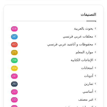
التصنيفات
بحوث بالعربية
658
معلقات عربي فرنسي
547
محفوظات و أناشيد عربي فرنسي
415
موارد المعلم
271
الإنتاجات الكتابية
256
امتحانات
454
آدونات
247
تمارين
293
أساسي
213
غير مصنف
115