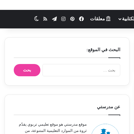
كتابية
معلقات
فيسبوك
بينتيريست
انستقرام
تيلقرام
ملخص الموقع RSS
الوضع المظلم
البحث في الموقع:
ا
ل
ب
ح
ث
ع
ن
عن مدرستي
:
موقع مدرستي هو موقع تعليمي تربوي يقدّم
ثروة من الموارد التعليمية المتنوعة، من