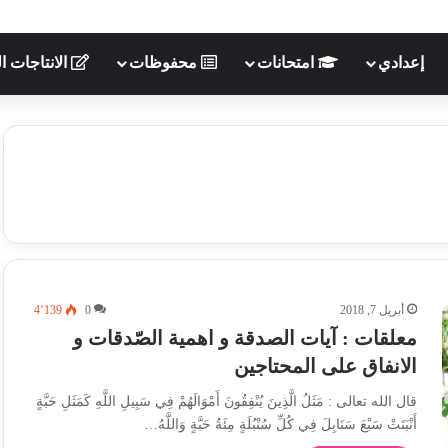
إعدادي
امتحانات
محفوظات
الانتاجات ال
أبريل 7, 2018
0
4٬139
معلقات : آيات الصدقة و اهمية الصّدقات و
الانفاق على المحتاجين
قال الله تعالى : مَثَلُ الَّذِينَ يُنْفِقُونَ أَمْوَالَهُمْ فِي سَبِيلِ اللَّهِ كَمَثَلِ حَبَّةٍ
أَنْبَتَتْ سَبْعَ سَنَابِلَ فِي كُلِّ سُنْبُلَةٍ مِئَةُ حَبَّةٍ وَاللَّهُ…