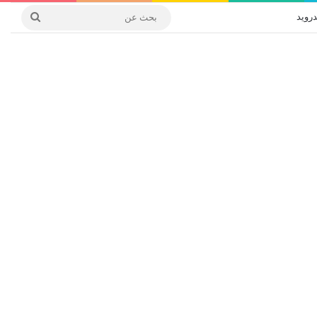
درويد
بحث
عن