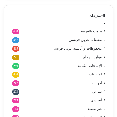
التصنيفات
بحوث بالعربية
658
معلقات عربي فرنسي
547
محفوظات و أناشيد عربي فرنسي
415
موارد المعلم
271
الإنتاجات الكتابية
256
امتحانات
454
آدونات
247
تمارين
293
أساسي
213
غير مصنف
115