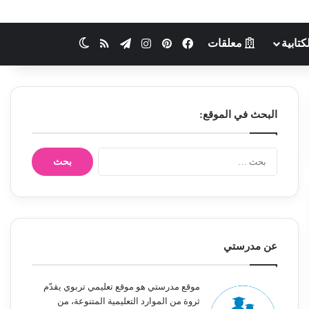
كتابية
معلقات
فيسبوك
بينتيريست
انستقرام
تيلقرام
ملخص الموقع RSS
الوضع المظلم
البحث في الموقع:
ا
ل
ب
ح
ث
ع
ن
عن مدرستي
:
موقع مدرستي هو موقع تعليمي تربوي يقدّم
ثروة من الموارد التعليمية المتنوعة، من