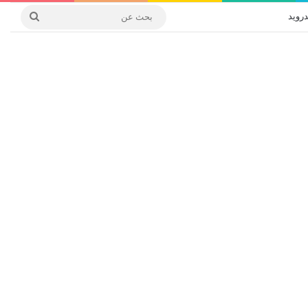
درويد
بحث
عن