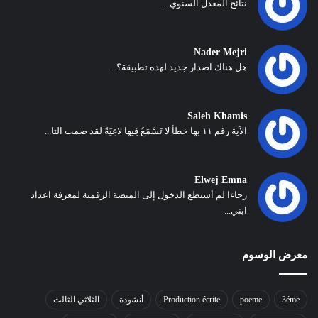
نتائج المعدل السنوي...
Nader Mejri
هل هناك اصدار جديد لهذه تطبيقة؟...
Saleh Khamis
الآية رقم ١١ بها خطأ لا تَسْمَعُ فِيها لاغِيَةً لقد ضمت التا...
Elwej Emna
رجاءا لم أستطع الدخول إلى المنصة الرقمية لمعرفة اعداد
ابني...
معرض الوسوم
3éme
poeme
Production écrite
أنشودة
الثلاثي الثالث