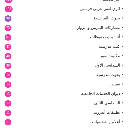
اثري لغتي عربي فرنسي
103
بحوث بالفرنسية
99
مشاركات المربين و الزوار
75
أناشيد ومحفوظات
67
كتب مدرسية
47
مكتبة الصور
40
السداسي الأول
30
بحوث مدرسية
14
قصص
14
ديوان الخدمات الجامعية
13
السداسي الثاني
12
تطبيقات أندرويد
11
أعلام و شخصيات
11