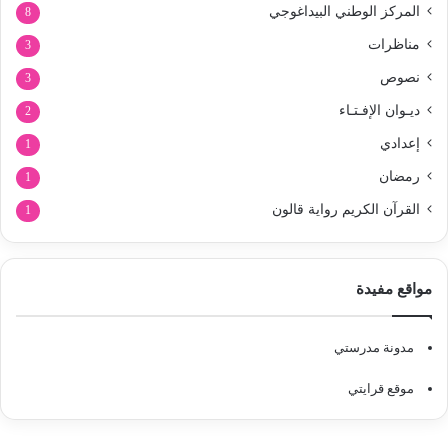
المركز الوطني البيداغوجي
8
مناظرات
3
نصوص
3
ديـوان الإفـتـاء
2
إعدادي
1
رمضان
1
القرآن الكريم رواية قالون
1
مواقع مفيدة
مدونة مدرستي
موقع قرايتي