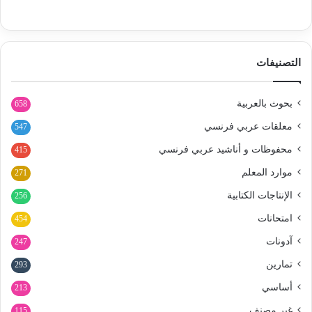
التصنيفات
بحوث بالعربية
658
معلقات عربي فرنسي
547
محفوظات و أناشيد عربي فرنسي
415
موارد المعلم
271
الإنتاجات الكتابية
256
امتحانات
454
آدونات
247
تمارين
293
أساسي
213
غير مصنف
115