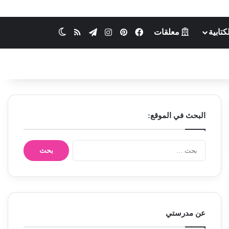
كتابية
معلقات
فيسبوك
بينتيريست
انستقرام
تيلقرام
ملخص الموقع RSS
الوضع المظلم
البحث في الموقع:
ا
ل
ب
ح
ث
ع
ن
عن مدرستي
: