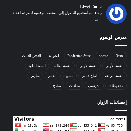
Elwej Emna
رجاءا لم أستطع الدخول إلى المنصة الرقمية لمعرفة اعداد
ابني...
معرض الوسوم
3éme
poeme
Production écrite
أنشودة
الثلاثي الثالث
السنة الأولى
السنة الاولى
السنة الثالثة
السنة الثانية
السنة الرابعة
انتاج كتابي
انشودة
تقييم
تمارين
محفوظات
مدرستي
معلقات
نماذج
إحصائيات الزوار: