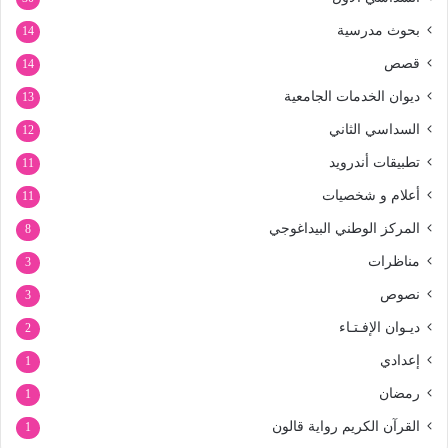
بحوث مدرسية
14
قصص
14
ديوان الخدمات الجامعية
13
السداسي الثاني
12
تطبيقات أندرويد
11
أعلام و شخصيات
11
المركز الوطني البيداغوجي
8
مناظرات
3
نصوص
3
ديـوان الإفـتـاء
2
إعدادي
1
رمضان
1
القرآن الكريم رواية قالون
1