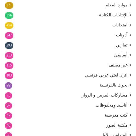
موارد المعلم
271
الإنتاجات الكتابية
256
امتحانات
454
آدونات
247
تمارين
293
أساسي
213
غير مصنف
115
اثري لغتي عربي فرنسي
103
بحوث بالفرنسية
99
مشاركات المربين و الزوار
75
أناشيد ومحفوظات
67
كتب مدرسية
47
مكتبة الصور
40
السداسي الأول
30