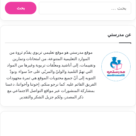
ا
ل
ب
ح
ث
عن مدرستي
ع
ن
:
موقع مدرستي هو موقع تعليمي تربوي يقدّم ثروة من
الموارد التعليمية المتنوعة، من امتحانات وتمارين
وتقييمات، إلى أناشيد ومعلّقات تربوية وغيرها من المواد
التي تهمّ التلميذ والوليّ والمربّي على حدّ سواء. ونودّ
التنويه إلى أنّ جميع محتويات الموقع هي ثمرة مجهودات
الفريق القائم عليه. كما نرجو منكم، إخوتنا وأخواتنا، دعمنا
بمشاركة المنشورات عبر مواقع التواصل الاجتماعي مع
ذكر المصدر، ولكم جزيل الشكر والتقدير.