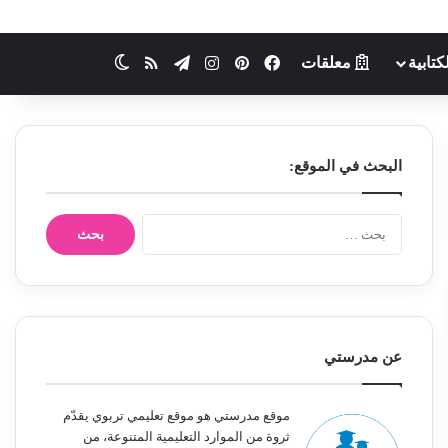
كتابية
معلقات
فيسبوك
بينتيريست
انستقرام
تيلقرام
ملخص الموقع RSS
الوضع المظلم
البحث في الموقع:
ا
ل
ب
ح
ث
ع
ن
عن مدرستي
:
موقع مدرستي هو موقع تعليمي تربوي يقدّم
ثروة من الموارد التعليمية المتنوعة، من