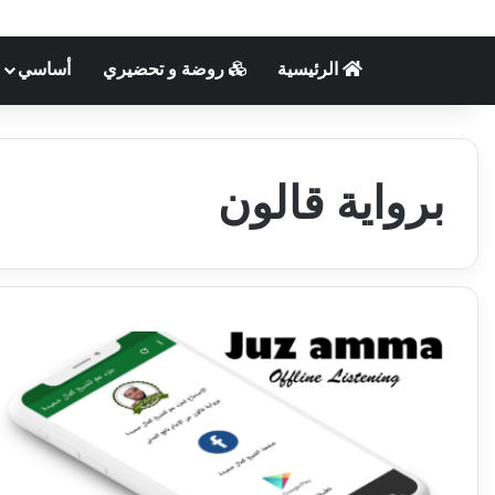
الرئيسية
روضة و تحضيري
أساسي
برواية قالون