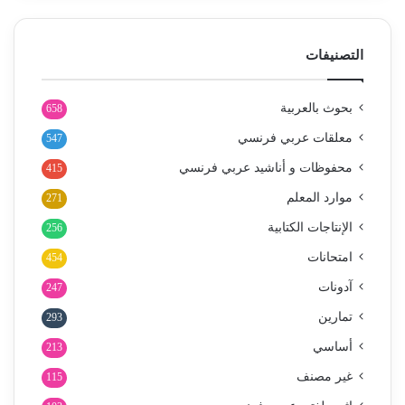
التصنيفات
بحوث بالعربية
658
معلقات عربي فرنسي
547
محفوظات و أناشيد عربي فرنسي
415
موارد المعلم
271
الإنتاجات الكتابية
256
امتحانات
454
آدونات
247
تمارين
293
أساسي
213
غير مصنف
115