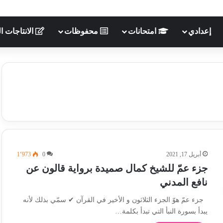
إعدادي
امتحانات
محفوظات
الانتاجات ال
أبريل 17, 2021
0
1٬973
جزء عمّ للشيخ كمال صميدة برواية قالون عن
نافع المدني
جزء عمّ هوّ الجزء الثلاثون و الأخير في القرآن ✔ سمّي بذلك لأنه
يبدأ بسورة النبأ التي تبدأ بكلمة…