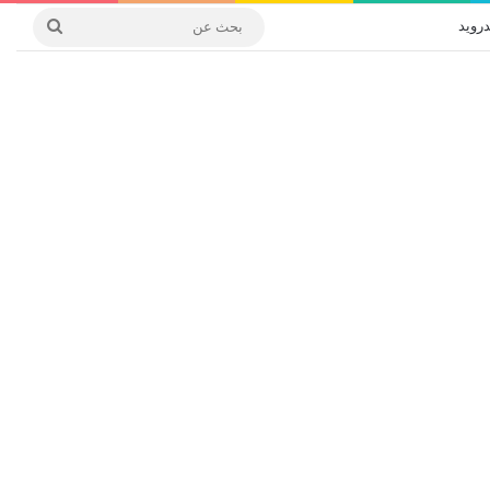
درويد
بحث
عن