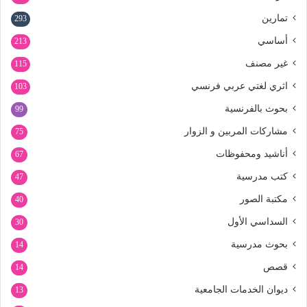
تمارين
293
أساسي
213
غير مصنف
115
اثري لغتي عربي فرنسي
103
بحوث بالفرنسية
99
مشاركات المربين و الزوار
75
أناشيد ومحفوظات
67
كتب مدرسية
47
مكتبة الصور
40
السداسي الأول
30
بحوث مدرسية
14
قصص
14
ديوان الخدمات الجامعية
13