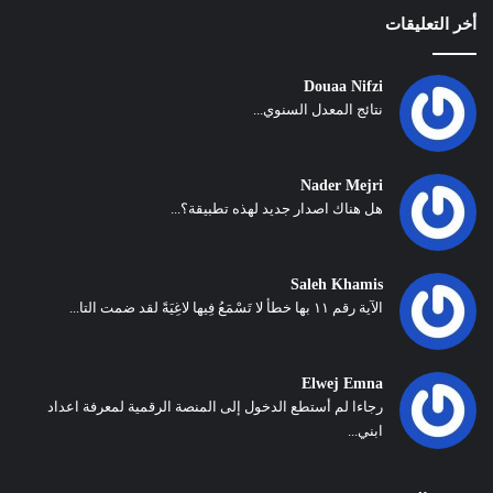
أخر التعليقات
Douaa Nifzi
نتائج المعدل السنوي...
Nader Mejri
هل هناك اصدار جديد لهذه تطبيقة؟...
Saleh Khamis
الآية رقم ١١ بها خطأ لا تَسْمَعُ فِيها لاغِيَةً لقد ضمت التا...
Elwej Emna
رجاءا لم أستطع الدخول إلى المنصة الرقمية لمعرفة اعداد
ابني...