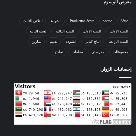
معرض الوسوم
3éme
poeme
Production écrite
أنشودة
الثلاثي الثالث
السنة الأولى
السنة الاولى
السنة الثالثة
السنة الثانية
السنة الرابعة
انتاج كتابي
انشودة
تقييم
تمارين
محفوظات
مدرستي
معلقات
نماذج
إحصائيات الزوار: