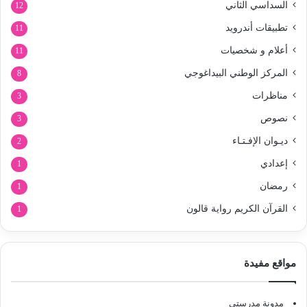
السداسي الثاني
12
تطبيقات أندرويد
11
أعلام و شخصيات
11
المركز الوطني البيداغوجي
8
مناظرات
3
نصوص
3
ديـوان الإفـتـاء
2
إعدادي
1
رمضان
1
القرآن الكريم رواية قالون
1
مواقع مفيدة
مدونة مدرستي