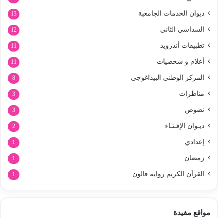
ديوان الخدمات الجامعية
13
السداسي الثاني
12
تطبيقات أندرويد
11
أعلام و شخصيات
11
المركز الوطني البيداغوجي
8
مناظرات
3
نصوص
3
ديـوان الإفـتـاء
2
إعدادي
1
رمضان
1
القرآن الكريم رواية قالون
1
مواقع مفيدة