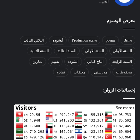
ابني...
معرض الوسوم
3éme
poeme
Production écrite
أنشودة
الثلاثي الثالث
السنة الأولى
السنة الاولى
السنة الثالثة
السنة الثانية
السنة الرابعة
انتاج كتابي
انشودة
تقييم
تمارين
محفوظات
مدرستي
معلقات
نماذج
إحصائيات الزوار: