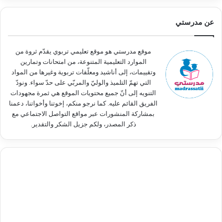
ح
ث
عن مدرستي
ع
ن
:
موقع مدرستي هو موقع تعليمي تربوي يقدّم ثروة من
الموارد التعليمية المتنوعة، من امتحانات وتمارين
وتقييمات، إلى أناشيد ومعلّقات تربوية وغيرها من المواد
التي تهمّ التلميذ والوليّ والمربّي على حدّ سواء. ونودّ
التنويه إلى أنّ جميع محتويات الموقع هي ثمرة مجهودات
الفريق القائم عليه. كما نرجو منكم، إخوتنا وأخواتنا، دعمنا
بمشاركة المنشورات عبر مواقع التواصل الاجتماعي مع
ذكر المصدر، ولكم جزيل الشكر والتقدير.