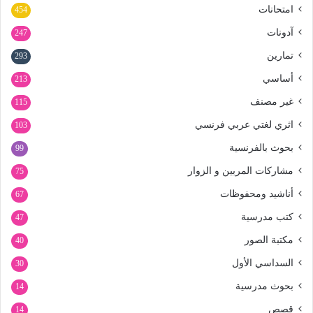
امتحانات
454
آدونات
247
تمارين
293
أساسي
213
غير مصنف
115
اثري لغتي عربي فرنسي
103
بحوث بالفرنسية
99
مشاركات المربين و الزوار
75
أناشيد ومحفوظات
67
كتب مدرسية
47
مكتبة الصور
40
السداسي الأول
30
بحوث مدرسية
14
قصص
14