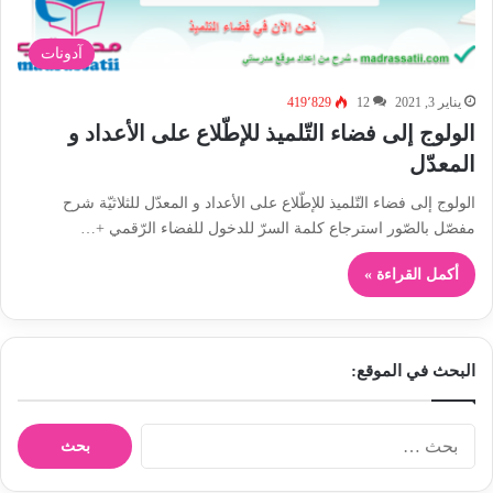
آدونات
يناير 3, 2021
12
419٬829
الولوج إلى فضاء التّلميذ للإطّلاع على الأعداد و
المعدّل
الولوج إلى فضاء التّلميذ للإطّلاع على الأعداد و المعدّل للثلاثيّة شرح
مفصّل بالصّور استرجاع كلمة السرّ للدخول للفضاء الرّقمي +…
أكمل القراءة »
البحث في الموقع:
ا
ل
ب