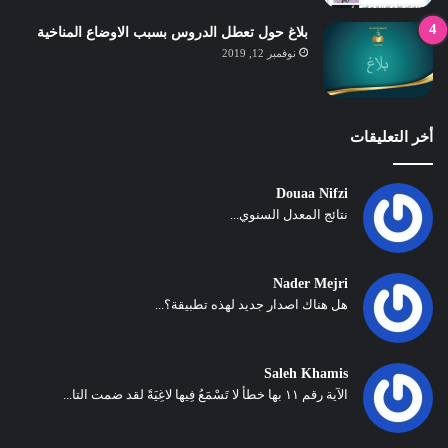
بلاغ حول تعطل الدروس بسبب الاوضاع المناخية
نوفمبر 12, 2019
أخر التعليقات
Douaa Nifzi
نتائج المعدل السنوي...
Nader Mejri
هل هناك اصدار جديد لهذه تطبيقة؟...
Saleh Khamis
الآية رقم ١١ بها خطأ لا تَسْمَعُ فِيها لاغِيَةً لقد ضمت التا...