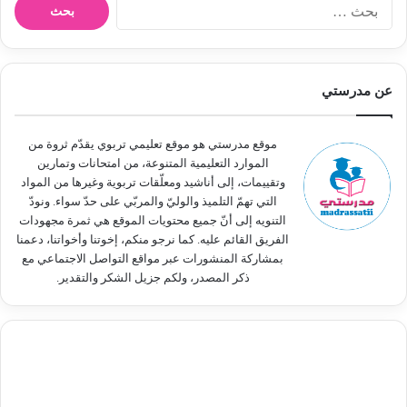
ا
ل
ب
ح
ث
عن مدرستي
ع
ن
:
موقع مدرستي هو موقع تعليمي تربوي يقدّم ثروة من
الموارد التعليمية المتنوعة، من امتحانات وتمارين
وتقييمات، إلى أناشيد ومعلّقات تربوية وغيرها من المواد
التي تهمّ التلميذ والوليّ والمربّي على حدّ سواء. ونودّ
التنويه إلى أنّ جميع محتويات الموقع هي ثمرة مجهودات
الفريق القائم عليه. كما نرجو منكم، إخوتنا وأخواتنا، دعمنا
بمشاركة المنشورات عبر مواقع التواصل الاجتماعي مع
ذكر المصدر، ولكم جزيل الشكر والتقدير.