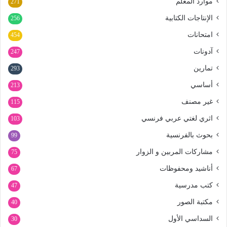
موارد المعلم
271
الإنتاجات الكتابية
256
امتحانات
454
آدونات
247
تمارين
293
أساسي
213
غير مصنف
115
اثري لغتي عربي فرنسي
103
بحوث بالفرنسية
99
مشاركات المربين و الزوار
75
أناشيد ومحفوظات
67
كتب مدرسية
47
مكتبة الصور
40
السداسي الأول
30