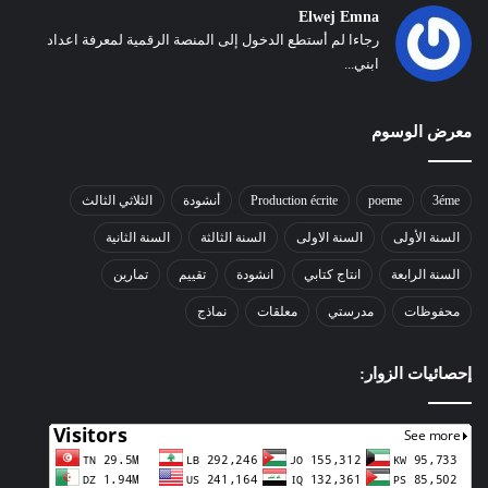
Elwej Emna
رجاءا لم أستطع الدخول إلى المنصة الرقمية لمعرفة اعداد
ابني...
معرض الوسوم
3éme
poeme
Production écrite
أنشودة
الثلاثي الثالث
السنة الأولى
السنة الاولى
السنة الثالثة
السنة الثانية
السنة الرابعة
انتاج كتابي
انشودة
تقييم
تمارين
محفوظات
مدرستي
معلقات
نماذج
إحصائيات الزوار: