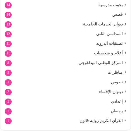
بحوث مدرسية
14
قصص
14
ديوان الخدمات الجامعية
13
السداسي الثاني
12
تطبيقات أندرويد
11
أعلام و شخصيات
11
المركز الوطني البيداغوجي
8
مناظرات
3
نصوص
3
ديـوان الإفـتـاء
2
إعدادي
1
رمضان
1
القرآن الكريم رواية قالون
1