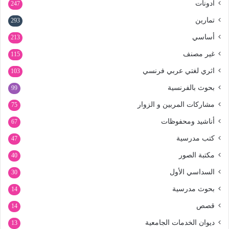
آدونات
247
تمارين
293
أساسي
213
غير مصنف
115
اثري لغتي عربي فرنسي
103
بحوث بالفرنسية
99
مشاركات المربين و الزوار
75
أناشيد ومحفوظات
67
كتب مدرسية
47
مكتبة الصور
40
السداسي الأول
30
بحوث مدرسية
14
قصص
14
ديوان الخدمات الجامعية
13