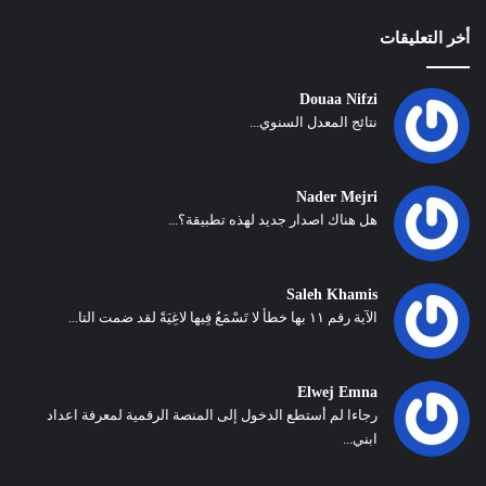
أخر التعليقات
Douaa Nifzi
نتائج المعدل السنوي...
Nader Mejri
هل هناك اصدار جديد لهذه تطبيقة؟...
Saleh Khamis
الآية رقم ١١ بها خطأ لا تَسْمَعُ فِيها لاغِيَةً لقد ضمت التا...
Elwej Emna
رجاءا لم أستطع الدخول إلى المنصة الرقمية لمعرفة اعداد
ابني...