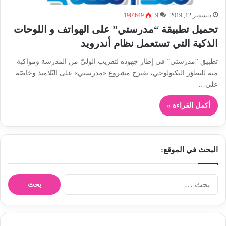
ديسمبر 12, 2019
9
190٬649
تحميل تطبيقة “مدرستي” على الهواتف و اللوحات
الذكية التي تستعمل نظام أندرويد
تطبيق “مدرستي” في إطار جهوده لتقريب الوليّ من المدرسة ومواكبة
منه للتطوّر التكنولوجي، يقترح مشروع «مدرستي» على التّلاميذ وخاصّة
على…
أكمل القراءة »
البحث في الموقع:
ا
ل
ب
ح
ث