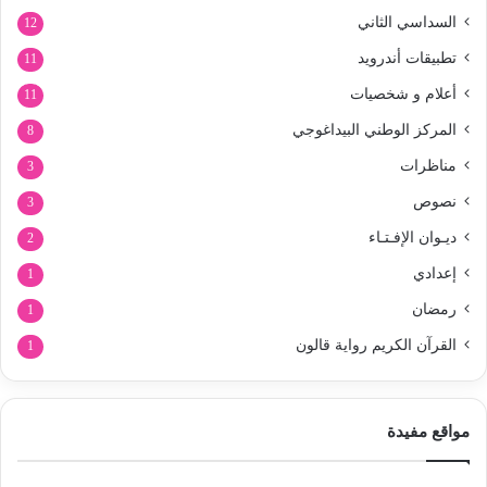
السداسي الثاني
12
تطبيقات أندرويد
11
أعلام و شخصيات
11
المركز الوطني البيداغوجي
8
مناظرات
3
نصوص
3
ديـوان الإفـتـاء
2
إعدادي
1
رمضان
1
القرآن الكريم رواية قالون
1
مواقع مفيدة