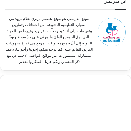
عن مدرستي
ع
ن
:
موقع مدرستي هو موقع تعليمي تربوي يقدّم ثروة من
الموارد التعليمية المتنوعة، من امتحانات وتمارين
وتقييمات، إلى أناشيد ومعلّقات تربوية وغيرها من المواد
التي تهمّ التلميذ والوليّ والمربّي على حدّ سواء. ونودّ
التنويه إلى أنّ جميع محتويات الموقع هي ثمرة مجهودات
الفريق القائم عليه. كما نرجو منكم، إخوتنا وأخواتنا، دعمنا
بمشاركة المنشورات عبر مواقع التواصل الاجتماعي مع
ذكر المصدر، ولكم جزيل الشكر والتقدير.