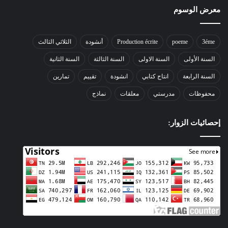
معرض الوسوم
3éme
poeme
Production écrite
أنشودة
الثلاثي الثالث
السنة الأولى
السنة الاولى
السنة الثالثة
السنة الثانية
السنة الرابعة
انتاج كتابي
انشودة
تقييم
تمارين
محفوظات
مدرستي
معلقات
نماذج
إحصائيات الزوار: