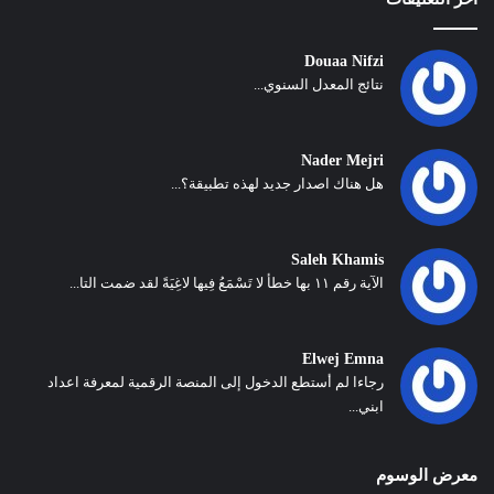
Douaa Nifzi
نتائج المعدل السنوي...
Nader Mejri
هل هناك اصدار جديد لهذه تطبيقة؟...
Saleh Khamis
الآية رقم ١١ بها خطأ لا تَسْمَعُ فِيها لاغِيَةً لقد ضمت التا...
Elwej Emna
رجاءا لم أستطع الدخول إلى المنصة الرقمية لمعرفة اعداد
ابني...
معرض الوسوم