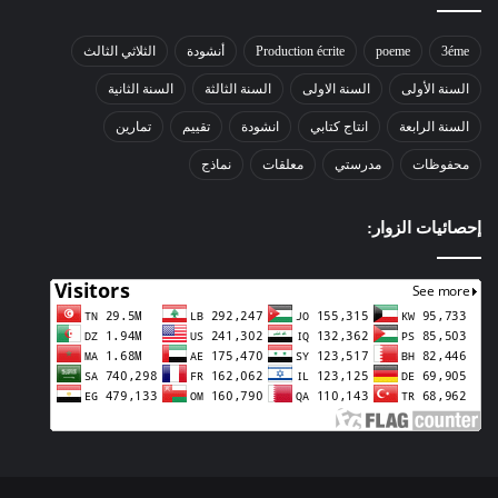
3éme
poeme
Production écrite
أنشودة
الثلاثي الثالث
السنة الأولى
السنة الاولى
السنة الثالثة
السنة الثانية
السنة الرابعة
انتاج كتابي
انشودة
تقييم
تمارين
محفوظات
مدرستي
معلقات
نماذج
إحصائيات الزوار: