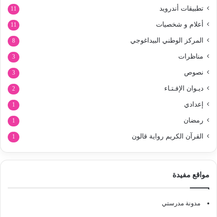
تطبيقات أندرويد
11
أعلام و شخصيات
11
المركز الوطني البيداغوجي
8
مناظرات
3
نصوص
3
ديـوان الإفـتـاء
2
إعدادي
1
رمضان
1
القرآن الكريم رواية قالون
1
مواقع مفيدة
مدونة مدرستي