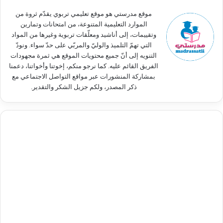
:
موقع مدرستي هو موقع تعليمي تربوي يقدّم ثروة من
الموارد التعليمية المتنوعة، من امتحانات وتمارين
وتقييمات، إلى أناشيد ومعلّقات تربوية وغيرها من المواد
التي تهمّ التلميذ والوليّ والمربّي على حدّ سواء. ونودّ
التنويه إلى أنّ جميع محتويات الموقع هي ثمرة مجهودات
الفريق القائم عليه. كما نرجو منكم، إخوتنا وأخواتنا، دعمنا
بمشاركة المنشورات عبر مواقع التواصل الاجتماعي مع
ذكر المصدر، ولكم جزيل الشكر والتقدير.