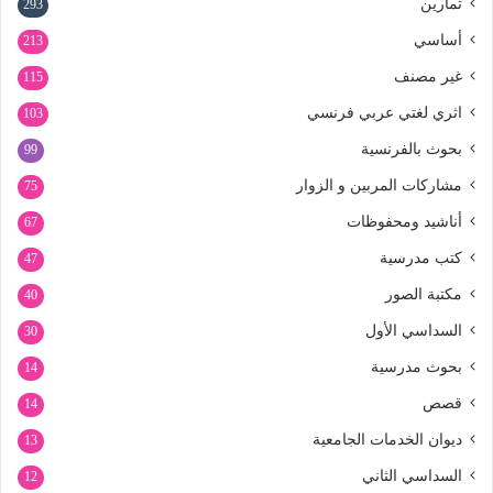
تمارين
293
أساسي
213
غير مصنف
115
اثري لغتي عربي فرنسي
103
بحوث بالفرنسية
99
مشاركات المربين و الزوار
75
أناشيد ومحفوظات
67
كتب مدرسية
47
مكتبة الصور
40
السداسي الأول
30
بحوث مدرسية
14
قصص
14
ديوان الخدمات الجامعية
13
السداسي الثاني
12