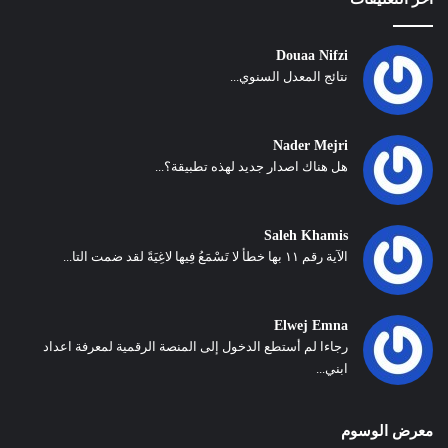
Douaa Nifzi
نتائج المعدل السنوي...
Nader Mejri
هل هناك اصدار جديد لهذه تطبيقة؟...
Saleh Khamis
الآية رقم ١١ بها خطأ لا تَسْمَعُ فِيها لاغِيَةً لقد ضمت التا...
Elwej Emna
رجاءا لم أستطع الدخول إلى المنصة الرقمية لمعرفة اعداد
ابني...
معرض الوسوم