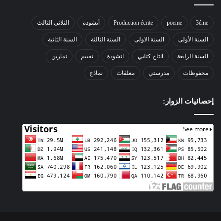
3éme
poeme
Production écrite
أنشودة
الثلاثي الثالث
السنة الأولى
السنة الاولى
السنة الثالثة
السنة الثانية
السنة الرابعة
انتاج كتابي
انشودة
تقييم
تمارين
محفوظات
مدرستي
معلقات
نماذج
إحصائيات الزوار: