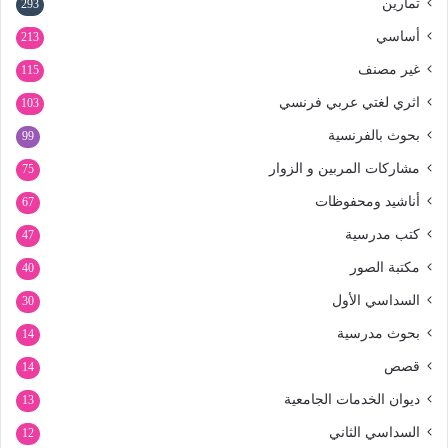
تمارين
293
أساسي
213
غير مصنف
115
اثري لغتي عربي فرنسي
103
بحوث بالفرنسية
99
مشاركات المربين و الزوار
75
أناشيد ومحفوظات
67
كتب مدرسية
47
مكتبة الصور
40
السداسي الأول
30
بحوث مدرسية
14
قصص
14
ديوان الخدمات الجامعية
13
السداسي الثاني
12