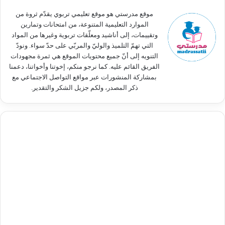
:
موقع مدرستي هو موقع تعليمي تربوي يقدّم ثروة من
الموارد التعليمية المتنوعة، من امتحانات وتمارين
وتقييمات، إلى أناشيد ومعلّقات تربوية وغيرها من المواد
التي تهمّ التلميذ والوليّ والمربّي على حدّ سواء. ونودّ
التنويه إلى أنّ جميع محتويات الموقع هي ثمرة مجهودات
الفريق القائم عليه. كما نرجو منكم، إخوتنا وأخواتنا، دعمنا
بمشاركة المنشورات عبر مواقع التواصل الاجتماعي مع
ذكر المصدر، ولكم جزيل الشكر والتقدير.