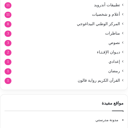
تطبيقات أندرويد
11
أعلام و شخصيات
11
المركز الوطني البيداغوجي
8
مناظرات
3
نصوص
3
ديـوان الإفـتـاء
2
إعدادي
1
رمضان
1
القرآن الكريم رواية قالون
1
مواقع مفيدة
مدونة مدرستي