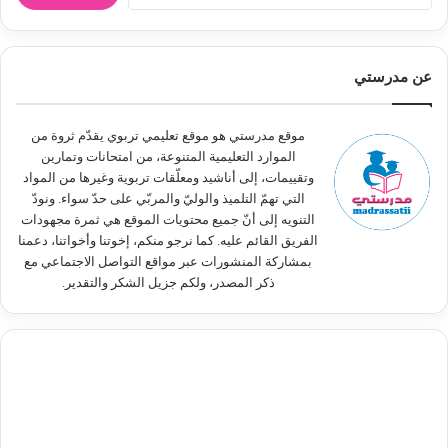
ل
ب
ح
ث
عن مدرستي
ع
ن
:
موقع مدرستي هو موقع تعليمي تربوي يقدّم ثروة من
الموارد التعليمية المتنوعة، من امتحانات وتمارين
وتقييمات، إلى أناشيد ومعلّقات تربوية وغيرها من المواد
التي تهمّ التلميذ والوليّ والمربّي على حدّ سواء. ونودّ
التنويه إلى أنّ جميع محتويات الموقع هي ثمرة مجهودات
الفريق القائم عليه. كما نرجو منكم، إخوتنا وأخواتنا، دعمنا
بمشاركة المنشورات عبر مواقع التواصل الاجتماعي مع
ذكر المصدر، ولكم جزيل الشكر والتقدير.