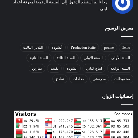
رجاءا لم أستطع الدخول إلى المنصة الرقمية لمعرفة اعداد
ابني...
معرض الوسوم
3éme
poeme
Production écrite
أنشودة
الثلاثي الثالث
السنة الأولى
السنة الاولى
السنة الثالثة
السنة الثانية
السنة الرابعة
انتاج كتابي
انشودة
تقييم
تمارين
محفوظات
مدرستي
معلقات
نماذج
إحصائيات الزوار: