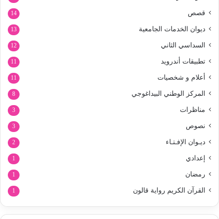
قصص
14
ديوان الخدمات الجامعية
13
السداسي الثاني
12
تطبيقات أندرويد
11
أعلام و شخصيات
11
المركز الوطني البيداغوجي
8
مناظرات
3
نصوص
3
ديـوان الإفـتـاء
2
إعدادي
1
رمضان
1
القرآن الكريم رواية قالون
1