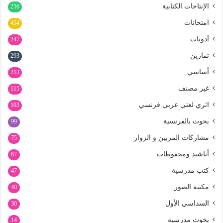
الإنتاجات الكتابية
256
امتحانات
454
آدونات
247
تمارين
293
أساسي
213
غير مصنف
115
اثري لغتي عربي فرنسي
103
بحوث بالفرنسية
99
مشاركات المربين و الزوار
75
أناشيد ومحفوظات
67
كتب مدرسية
47
مكتبة الصور
40
السداسي الأول
30
بحوث مدرسية
14