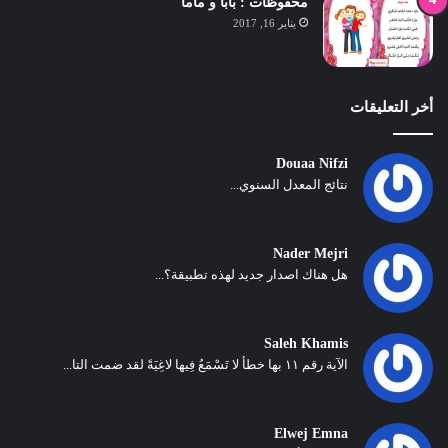
محفوظات : بابا و ماما
يناير 16, 2017
أخر التعليقات
Douaa Nifzi
نتائج المعدل السنوي...
Nader Mejri
هل هناك اصدار جديد لهذه تطبيقة؟...
Saleh Khamis
الآية رقم ١١ بها خطأ لا تَسْمَعُ فِيها لاغِيَةً لقد ضمت التا...
Elwej Emna