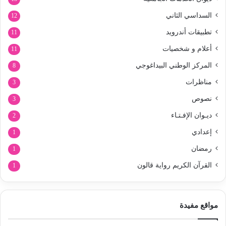
السداسي الثاني
12
تطبيقات أندرويد
11
أعلام و شخصيات
11
المركز الوطني البيداغوجي
8
مناظرات
3
نصوص
3
ديـوان الإفـتـاء
2
إعدادي
1
رمضان
1
القرآن الكريم رواية قالون
1
مواقع مفيدة