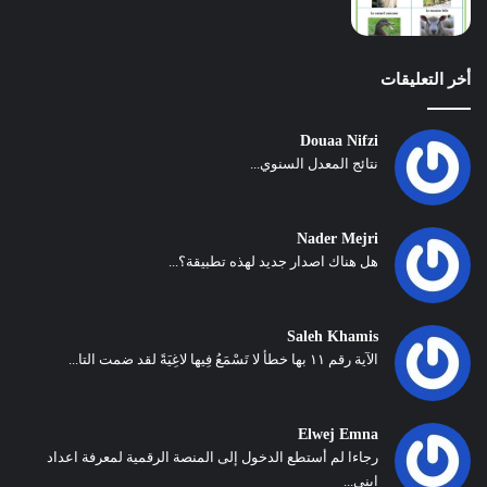
أخر التعليقات
Douaa Nifzi
نتائج المعدل السنوي...
Nader Mejri
هل هناك اصدار جديد لهذه تطبيقة؟...
Saleh Khamis
الآية رقم ١١ بها خطأ لا تَسْمَعُ فِيها لاغِيَةً لقد ضمت التا...
Elwej Emna
رجاءا لم أستطع الدخول إلى المنصة الرقمية لمعرفة اعداد
ابني...