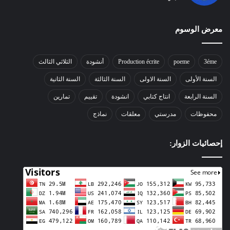
معرض الوسوم
3éme
poeme
Production écrite
أنشودة
الثلاثي الثالث
السنة الأولى
السنة الاولى
السنة الثالثة
السنة الثانية
السنة الرابعة
انتاج كتابي
انشودة
تقييم
تمارين
محفوظات
مدرستي
معلقات
نماذج
إحصائيات الزوار: