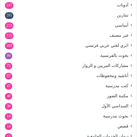
آدونات
247
تمارين
293
أساسي
213
غير مصنف
115
اثري لغتي عربي فرنسي
103
بحوث بالفرنسية
99
مشاركات المربين و الزوار
75
أناشيد ومحفوظات
67
كتب مدرسية
47
مكتبة الصور
40
السداسي الأول
30
بحوث مدرسية
14
قصص
14
ديوان الخدمات الجامعية
13