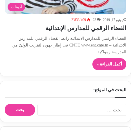
آدونات
يونيو 17, 2019
23
2٬833٬499
الفضاء الرقمي للمدارس الإبتدائية
الفضاء الرقمي للمدارس الابتدائية رابط الفضاء الرقمي للمدارس
الابتدائية – CNTE www.ent.cnte.tn في إطار جهوده لتقريب الوليّ من
المدرسة ومواكبة…
أكمل القراءة »
البحث في الموقع:
ا
ل
ب
ح