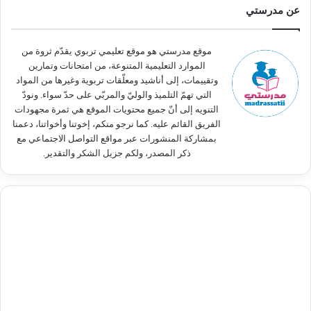
ث
عن مدرستي
ع
ن
:
موقع مدرستي هو موقع تعليمي تربوي يقدّم ثروة من
الموارد التعليمية المتنوعة، من امتحانات وتمارين
وتقييمات، إلى أناشيد ومعلّقات تربوية وغيرها من المواد
التي تهمّ التلميذ والوليّ والمربّي على حدّ سواء. ونودّ
التنويه إلى أنّ جميع محتويات الموقع هي ثمرة مجهودات
الفريق القائم عليه. كما نرجو منكم، إخوتنا وأخواتنا، دعمنا
بمشاركة المنشورات عبر مواقع التواصل الاجتماعي مع
ذكر المصدر، ولكم جزيل الشكر والتقدير.