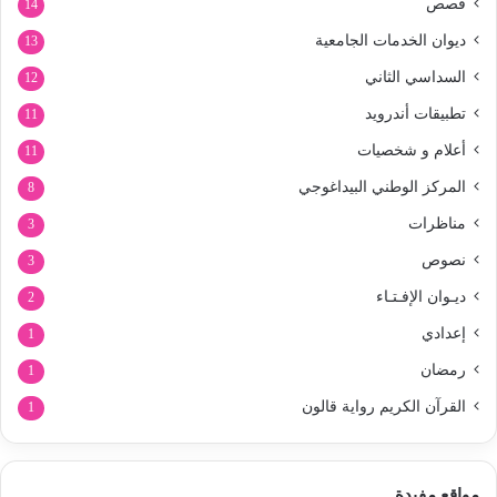
قصص
14
ديوان الخدمات الجامعية
13
السداسي الثاني
12
تطبيقات أندرويد
11
أعلام و شخصيات
11
المركز الوطني البيداغوجي
8
مناظرات
3
نصوص
3
ديـوان الإفـتـاء
2
إعدادي
1
رمضان
1
القرآن الكريم رواية قالون
1
مواقع مفيدة