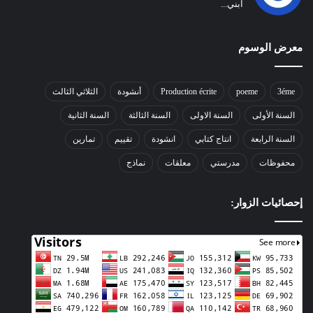
ابني...
معرض الوسوم
3éme
poeme
Production écrite
أنشودة
الثلاثي الثالث
السنة الأولى
السنة الاولى
السنة الثالثة
السنة الثانية
السنة الرابعة
انتاج كتابي
انشودة
تقييم
تمارين
محفوظات
مدرستي
معلقات
نماذج
إحصائيات الزوار: