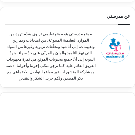
ح
ث
عن مدرستي
ع
ن
:
موقع مدرستي هو موقع تعليمي تربوي يقدّم ثروة من
الموارد التعليمية المتنوعة، من امتحانات وتمارين
وتقييمات، إلى أناشيد ومعلّقات تربوية وغيرها من المواد
التي تهمّ التلميذ والوليّ والمربّي على حدّ سواء. ونودّ
التنويه إلى أنّ جميع محتويات الموقع هي ثمرة مجهودات
الفريق القائم عليه. كما نرجو منكم، إخوتنا وأخواتنا، دعمنا
بمشاركة المنشورات عبر مواقع التواصل الاجتماعي مع
ذكر المصدر، ولكم جزيل الشكر والتقدير.