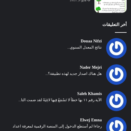
أخر التعليقات
Douaa Nifzi
نتائج المعدل السنوي...
Nader Mejri
هل هناك اصدار جديد لهذه تطبيقة؟...
Saleh Khamis
الآية رقم ١١ بها خطأ لا تَسْمَعُ فِيها لاغِيَةً لقد ضمت التا...
Elwej Emna
رجاءا لم أستطع الدخول إلى المنصة الرقمية لمعرفة اعداد