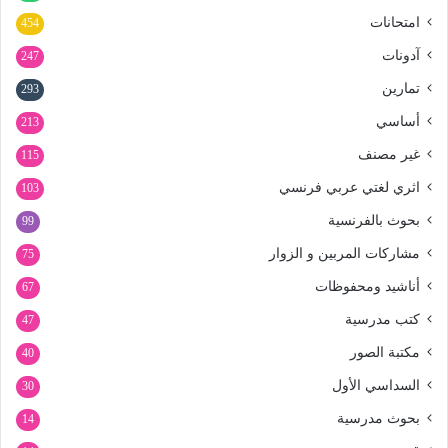
امتحانات
454
آدونات
247
تمارين
293
أساسي
213
غير مصنف
115
اثري لغتي عربي فرنسي
103
بحوث بالفرنسية
99
مشاركات المربين و الزوار
75
أناشيد ومحفوظات
67
كتب مدرسية
47
مكتبة الصور
40
السداسي الأول
30
بحوث مدرسية
14