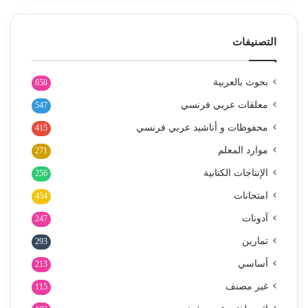
التصنيفات
بحوث بالعربية
658
معلقات عربي فرنسي
547
محفوظات و أناشيد عربي فرنسي
415
موارد المعلم
271
الإنتاجات الكتابية
256
امتحانات
454
آدونات
247
تمارين
293
أساسي
213
غير مصنف
115