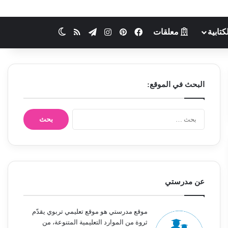
كتابية
معلقات
فيسبوك
بينتيريست
انستقرام
تيلقرام
ملخص الموقع RSS
الوضع المظلم
البحث في الموقع:
ا
ل
ب
ح
ث
ع
ن
عن مدرستي
:
موقع مدرستي هو موقع تعليمي تربوي يقدّم
ثروة من الموارد التعليمية المتنوعة، من