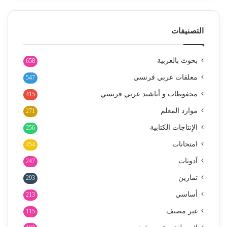
التصنيفات
بحوث بالعربية
658
معلقات عربي فرنسي
547
محفوظات و أناشيد عربي فرنسي
415
موارد المعلم
271
الإنتاجات الكتابية
256
امتحانات
454
آدونات
247
تمارين
293
أساسي
213
غير مصنف
115