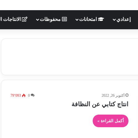
إعدادي
امتحانات
محفوظات
الانتاجات ال
أكتوبر 26, 2022
0
79٬093
انتاج كتابي عن النظافة
أكمل القراءة »