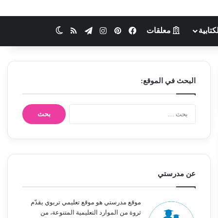
كتابية
معلقات
فيسبوك
بينتيريست
انستقرام
تيلقرام
ملخص الموقع RSS
الوضع المظلم
البحث في الموقع:
ا
ل
ب
ح
ث
ع
ن
عن مدرستي
:
موقع مدرستي هو موقع تعليمي تربوي يقدّم
ثروة من الموارد التعليمية المتنوعة، من