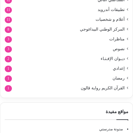
12
تطبيقات أندرويد
11
أعلام و شخصيات
11
المركز الوطني البيداغوجي
8
مناظرات
3
نصوص
3
ديـوان الإفـتـاء
2
إعدادي
1
رمضان
1
القرآن الكريم رواية قالون
1
مواقع مفيدة
مدونة مدرستي