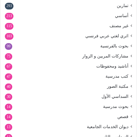
تمارين
293
أساسي
213
غير مصنف
115
اثري لغتي عربي فرنسي
103
بحوث بالفرنسية
99
مشاركات المربين و الزوار
75
أناشيد ومحفوظات
67
كتب مدرسية
47
مكتبة الصور
40
السداسي الأول
30
بحوث مدرسية
14
قصص
14
ديوان الخدمات الجامعية
13
السداسي الثاني