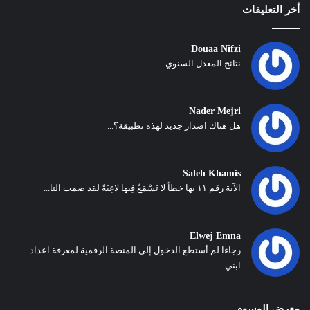
أخر التعليقات
Douaa Nifzi
نتائج المعدل السنوي...
Nader Mejri
هل هناك اصدار جديد لهذه تطبيقة؟...
Saleh Khamis
الآية رقم ١١ بها خطأ لا تَسْمَعُ فِيها لاغِيَةً لقد ضمت التا...
Elwej Emna
رجاءا لم أستطع الدخول إلى المنصة الرقمية لمعرفة اعداد
ابني...
معرض الوسوم