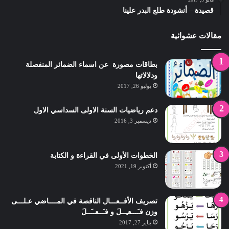
قصيدة – أنشودة طلع البدر علينا
مقالات عشوائية
بطاقات مصورة عن اسماء الضمائر المنفصلة
ودلالاتها
يوليو 26, 2017
دعم رياضيات السنة الاولى السداسي الاول
ديسمبر 3, 2016
الخطوات الأولى في القراءة و الكتابة
أكتوبر 19, 2021
تصريف الأفــعـــال الناقصة في المــــاضي عـلـــى
وزن فـَـــعـِــلَ و فـَــعــَــلَ
يناير 27, 2017