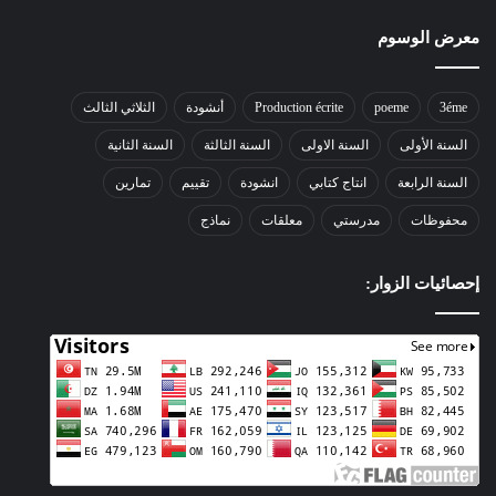
معرض الوسوم
3éme
poeme
Production écrite
أنشودة
الثلاثي الثالث
السنة الأولى
السنة الاولى
السنة الثالثة
السنة الثانية
السنة الرابعة
انتاج كتابي
انشودة
تقييم
تمارين
محفوظات
مدرستي
معلقات
نماذج
إحصائيات الزوار: