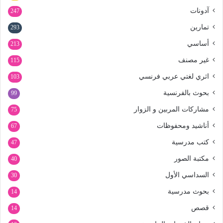
آدونات
247
تمارين
293
أساسي
213
غير مصنف
115
اثري لغتي عربي فرنسي
103
بحوث بالفرنسية
99
مشاركات المربين و الزوار
75
أناشيد ومحفوظات
67
كتب مدرسية
47
مكتبة الصور
40
السداسي الأول
30
بحوث مدرسية
14
قصص
14