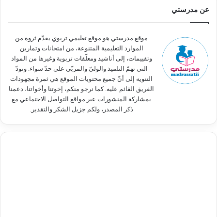
ث
عن مدرستي
ع
ن
:
موقع مدرستي هو موقع تعليمي تربوي يقدّم ثروة من
الموارد التعليمية المتنوعة، من امتحانات وتمارين
وتقييمات، إلى أناشيد ومعلّقات تربوية وغيرها من المواد
التي تهمّ التلميذ والوليّ والمربّي على حدّ سواء. ونودّ
التنويه إلى أنّ جميع محتويات الموقع هي ثمرة مجهودات
الفريق القائم عليه. كما نرجو منكم، إخوتنا وأخواتنا، دعمنا
بمشاركة المنشورات عبر مواقع التواصل الاجتماعي مع
ذكر المصدر، ولكم جزيل الشكر والتقدير.