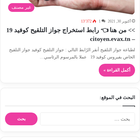
غير مصنف
أكتوبر 30, 2021
1
13٬372
>> من هنا 👈 رابط استخراج جواز التلقيح كوفيد 19
– citoyen.evax.tn
لطباعة جواز التلقيح أنقر الرّابط التالي : جواز التلقيح كوفيد جواز التلقيح
الخاص بفيروس كوفيد 19 عملا بالمرسوم الرئاسي…
أكمل القراءة »
البحث في الموقع:
ا
ل
ب
ح