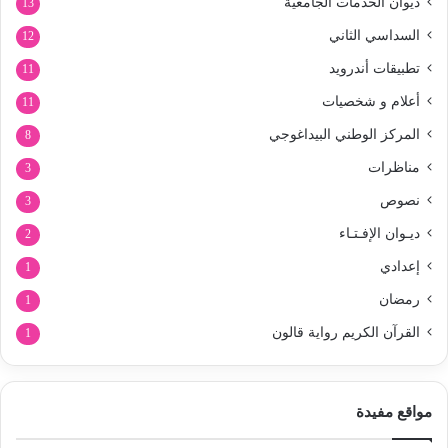
ديوان الخدمات الجامعية
13
السداسي الثاني
12
تطبيقات أندرويد
11
أعلام و شخصيات
11
المركز الوطني البيداغوجي
8
مناظرات
3
نصوص
3
ديـوان الإفـتـاء
2
إعدادي
1
رمضان
1
القرآن الكريم رواية قالون
1
مواقع مفيدة