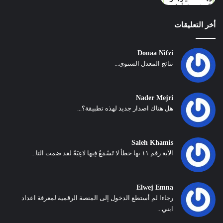
أخر التعليقات
Douaa Nifzi
نتائج المعدل السنوي...
Nader Mejri
هل هناك اصدار جديد لهذه تطبيقة؟...
Saleh Khamis
الآية رقم ١١ بها خطأ لا تَسْمَعُ فِيها لاغِيَةً لقد ضمت التا...
Elwej Emna
رجاءا لم أستطع الدخول إلى المنصة الرقمية لمعرفة اعداد
ابني...