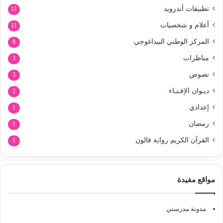
تطبيقات أندرويد
11
أعلام و شخصيات
11
المركز الوطني البيداغوجي
8
مناظرات
3
نصوص
3
ديـوان الإفـتـاء
2
إعدادي
1
رمضان
1
القرآن الكريم رواية قالون
1
مواقع مفيدة
مدونة مدرستي