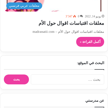
معلقات عربي فرنسي
يونيو 14, 2022
0
3٬347
معلقات اقتباسات اقوال حول الأم
معلقات اقتباسات اقوال حول الأم – madrassatii.com
أكمل القراءة »
البحث في الموقع:
ا
ل
ب
ح
ث
عن مدرستي
ع
ن