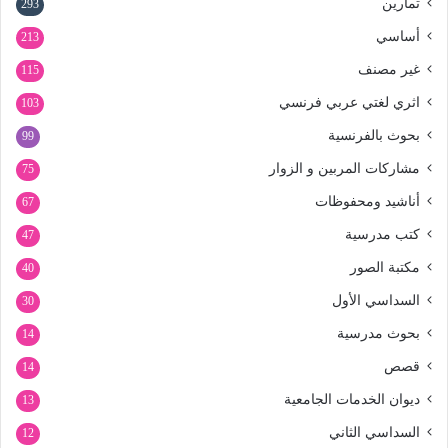
تمارين
293
أساسي
213
غير مصنف
115
اثري لغتي عربي فرنسي
103
بحوث بالفرنسية
99
مشاركات المربين و الزوار
75
أناشيد ومحفوظات
67
كتب مدرسية
47
مكتبة الصور
40
السداسي الأول
30
بحوث مدرسية
14
قصص
14
ديوان الخدمات الجامعية
13
السداسي الثاني
12