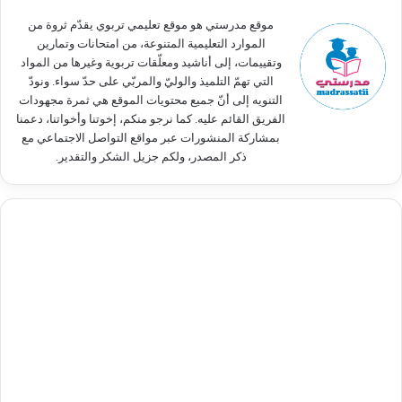
:
موقع مدرستي هو موقع تعليمي تربوي يقدّم ثروة من
الموارد التعليمية المتنوعة، من امتحانات وتمارين
وتقييمات، إلى أناشيد ومعلّقات تربوية وغيرها من المواد
التي تهمّ التلميذ والوليّ والمربّي على حدّ سواء. ونودّ
التنويه إلى أنّ جميع محتويات الموقع هي ثمرة مجهودات
الفريق القائم عليه. كما نرجو منكم، إخوتنا وأخواتنا، دعمنا
بمشاركة المنشورات عبر مواقع التواصل الاجتماعي مع
ذكر المصدر، ولكم جزيل الشكر والتقدير.