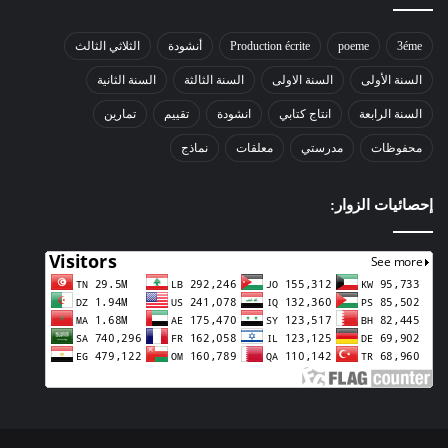
3éme
poeme
Production écrite
أنشودة
الثلاثي الثالث
السنة الأولى
السنة الاولى
السنة الثالثة
السنة الثانية
السنة الرابعة
انتاج كتابي
انشودة
تقييم
تمارين
محفوظات
مدرستي
معلقات
نماذج
إحصائيات الزوار: