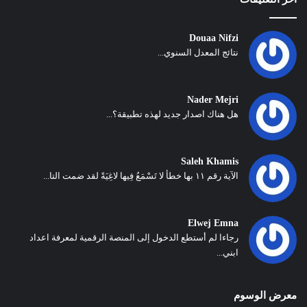
Douaa Nifzi
نتائج المعدل السنوي...
Nader Mejri
هل هناك اصدار جديد لهذه تطبيقة؟...
Saleh Khamis
الآية رقم ١١ بها خطأ لا تَسْمَعُ فِيها لاغِيَةً لقد ضمت التا...
Elwej Emna
رجاءا لم أستطع الدخول إلى المنصة الرقمية لمعرفة اعداد
ابني...
معرض الوسوم