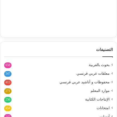
التصنيفات
بحوث بالعربية
658
معلقات عربي فرنسي
547
محفوظات و أناشيد عربي فرنسي
415
موارد المعلم
271
الإنتاجات الكتابية
256
امتحانات
454
آدونات
247