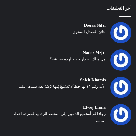
أخر التعليقات
Douaa Nifzi
نتائج المعدل السنوي...
Nader Mejri
هل هناك اصدار جديد لهذه تطبيقة؟...
Saleh Khamis
الآية رقم ١١ بها خطأ لا تَسْمَعُ فِيها لاغِيَةً لقد ضمت التا...
Elwej Emna
رجاءا لم أستطع الدخول إلى المنصة الرقمية لمعرفة اعداد
ابني...