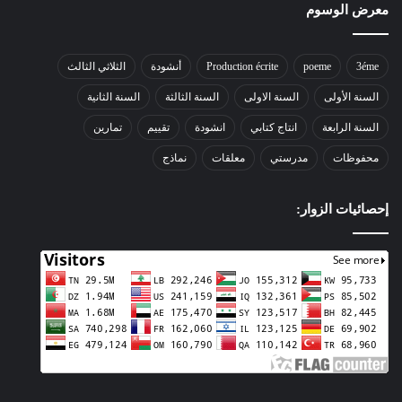
معرض الوسوم
3éme
poeme
Production écrite
أنشودة
الثلاثي الثالث
السنة الأولى
السنة الاولى
السنة الثالثة
السنة الثانية
السنة الرابعة
انتاج كتابي
انشودة
تقييم
تمارين
محفوظات
مدرستي
معلقات
نماذج
إحصائيات الزوار: