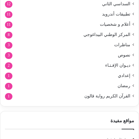
السداسي الثاني
12
تطبيقات أندرويد
11
أعلام و شخصيات
11
المركز الوطني البيداغوجي
8
مناظرات
3
نصوص
3
ديـوان الإفـتـاء
2
إعدادي
1
رمضان
1
القرآن الكريم رواية قالون
1
مواقع مفيدة
مدونة مدرستي