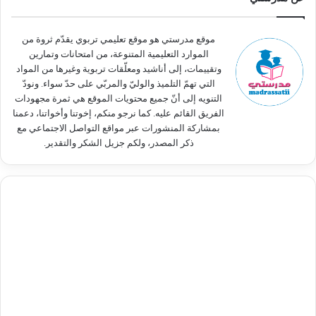
ع
ن
:
موقع مدرستي هو موقع تعليمي تربوي يقدّم ثروة من
الموارد التعليمية المتنوعة، من امتحانات وتمارين
وتقييمات، إلى أناشيد ومعلّقات تربوية وغيرها من المواد
التي تهمّ التلميذ والوليّ والمربّي على حدّ سواء. ونودّ
التنويه إلى أنّ جميع محتويات الموقع هي ثمرة مجهودات
الفريق القائم عليه. كما نرجو منكم، إخوتنا وأخواتنا، دعمنا
بمشاركة المنشورات عبر مواقع التواصل الاجتماعي مع
ذكر المصدر، ولكم جزيل الشكر والتقدير.