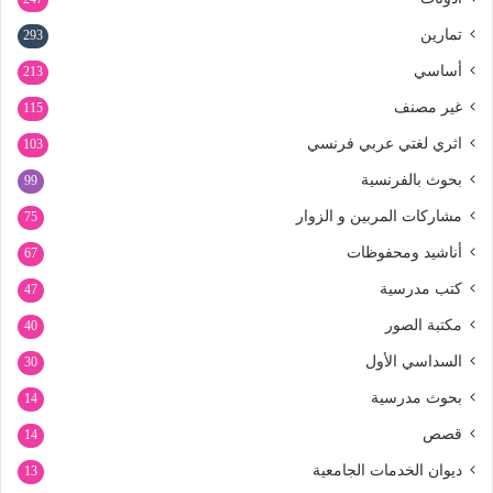
تمارين
293
أساسي
213
غير مصنف
115
اثري لغتي عربي فرنسي
103
بحوث بالفرنسية
99
مشاركات المربين و الزوار
75
أناشيد ومحفوظات
67
كتب مدرسية
47
مكتبة الصور
40
السداسي الأول
30
بحوث مدرسية
14
قصص
14
ديوان الخدمات الجامعية
13