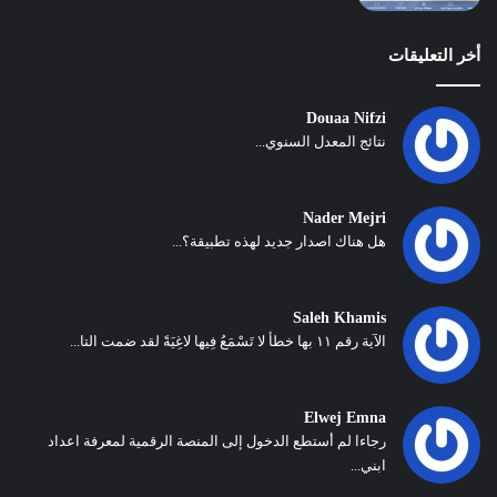
أخر التعليقات
Douaa Nifzi
نتائج المعدل السنوي...
Nader Mejri
هل هناك اصدار جديد لهذه تطبيقة؟...
Saleh Khamis
الآية رقم ١١ بها خطأ لا تَسْمَعُ فِيها لاغِيَةً لقد ضمت التا...
Elwej Emna
رجاءا لم أستطع الدخول إلى المنصة الرقمية لمعرفة اعداد
ابني...