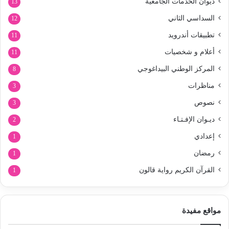
ديوان الخدمات الجامعية
13
السداسي الثاني
12
تطبيقات أندرويد
11
أعلام و شخصيات
11
المركز الوطني البيداغوجي
8
مناظرات
3
نصوص
3
ديـوان الإفـتـاء
2
إعدادي
1
رمضان
1
القرآن الكريم رواية قالون
1
مواقع مفيدة