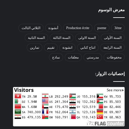
معرض الوسوم
3éme
poeme
Production écrite
أنشودة
الثلاثي الثالث
السنة الأولى
السنة الاولى
السنة الثالثة
السنة الثانية
السنة الرابعة
انتاج كتابي
انشودة
تقييم
تمارين
محفوظات
مدرستي
معلقات
نماذج
إحصائيات الزوار: