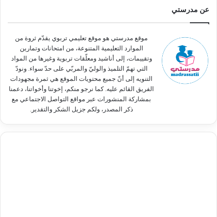
ث
عن مدرستي
ع
ن
:
موقع مدرستي هو موقع تعليمي تربوي يقدّم ثروة من
الموارد التعليمية المتنوعة، من امتحانات وتمارين
وتقييمات، إلى أناشيد ومعلّقات تربوية وغيرها من المواد
التي تهمّ التلميذ والوليّ والمربّي على حدّ سواء. ونودّ
التنويه إلى أنّ جميع محتويات الموقع هي ثمرة مجهودات
الفريق القائم عليه. كما نرجو منكم، إخوتنا وأخواتنا، دعمنا
بمشاركة المنشورات عبر مواقع التواصل الاجتماعي مع
ذكر المصدر، ولكم جزيل الشكر والتقدير.