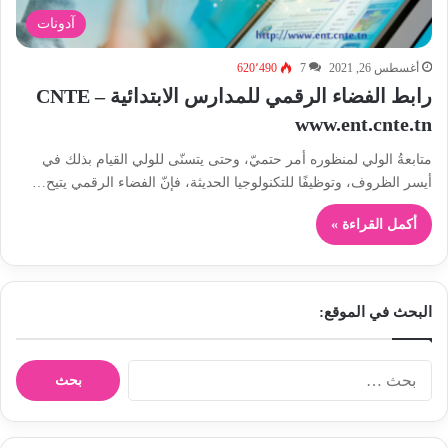
آدونات
أغسطس 26, 2021
7
620٬490
رابط الفضاء الرقمي للمدارس الابتدائية – CNTE
www.ent.cnte.tn
متابعةُ الولي لمنظوره أمر حتميّ، وحتى يتسنّى للولي القيام بذلك في
أيسر الظروف، وتوظيفًا للتكنولوجيا الحديثة، فإنّ الفضاء الرقمي يتيح…
أكمل القراءة »
البحث في الموقع:
ا
ل
ب
ح