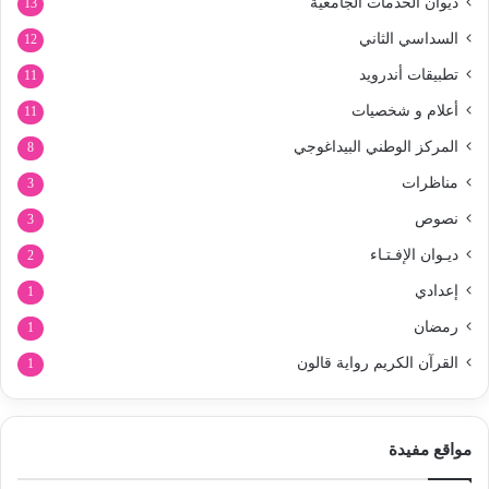
ديوان الخدمات الجامعية
13
السداسي الثاني
12
تطبيقات أندرويد
11
أعلام و شخصيات
11
المركز الوطني البيداغوجي
8
مناظرات
3
نصوص
3
ديـوان الإفـتـاء
2
إعدادي
1
رمضان
1
القرآن الكريم رواية قالون
1
مواقع مفيدة