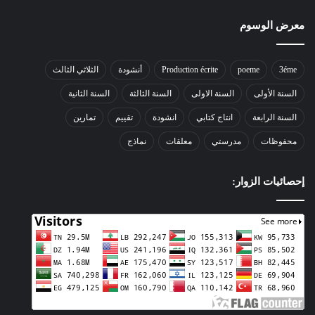
معرض الوسوم
3éme
poeme
Production écrite
أنشودة
الثلاثي الثالث
السنة الأولى
السنة الاولى
السنة الثالثة
السنة الثانية
السنة الرابعة
انتاج كتابي
انشودة
تقييم
تمارين
محفوظات
مدرستي
معلقات
نماذج
إحصائيات الزوار: