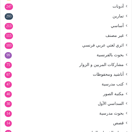
آدونات
247
تمارين
293
أساسي
213
غير مصنف
115
اثري لغتي عربي فرنسي
103
بحوث بالفرنسية
99
مشاركات المربين و الزوار
75
أناشيد ومحفوظات
67
كتب مدرسية
47
مكتبة الصور
40
السداسي الأول
30
بحوث مدرسية
14
قصص
14