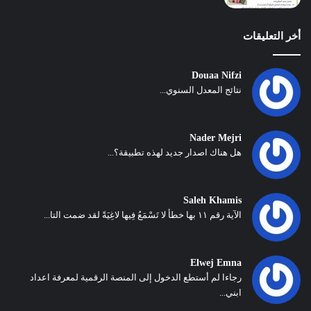
أخر التعليقات
Douaa Nifzi
نتائج المعدل السنوي...
Nader Mejri
هل هناك اصدار جديد لهذه تطبيقة؟...
Saleh Khamis
الآية رقم ١١ بها خطأ لا تَسْمَعُ فِيها لاغِيَةً لقد ضمت التا...
Elwej Emna
رجاءا لم أستطع الدخول إلى المنصة الرقمية لمعرفة اعداد
ابني...