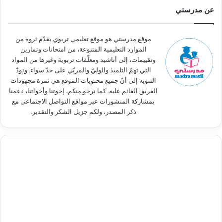
ث
عن مدرستي
ع
ن
:
موقع مدرستي هو موقع تعليمي تربوي يقدّم ثروة من
الموارد التعليمية المتنوعة، من امتحانات وتمارين
وتقييمات، إلى أناشيد ومعلّقات تربوية وغيرها من المواد
التي تهمّ التلميذ والوليّ والمربّي على حدّ سواء. ونودّ
التنويه إلى أنّ جميع محتويات الموقع هي ثمرة مجهودات
الفريق القائم عليه. كما نرجو منكم، إخوتنا وأخواتنا، دعمنا
بمشاركة المنشورات عبر مواقع التواصل الاجتماعي مع
ذكر المصدر، ولكم جزيل الشكر والتقدير.