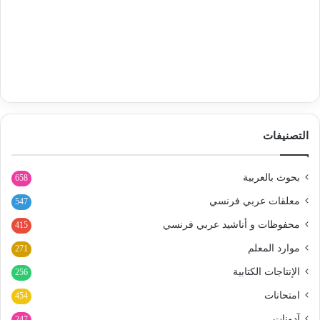
التصنيفات
بحوث بالعربية
658
معلقات عربي فرنسي
547
محفوظات و أناشيد عربي فرنسي
415
موارد المعلم
271
الإنتاجات الكتابية
256
امتحانات
454
آدونات
247