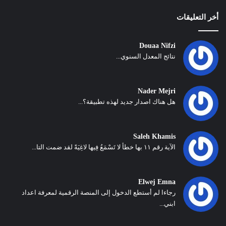
أخر التعليقات
Douaa Nifzi
نتائج المعدل السنوي...
Nader Mejri
هل هناك اصدار جديد لهذه تطبيقة؟...
Saleh Khamis
الآية رقم ١١ بها خطأ لا تَسْمَعُ فِيها لاغِيَةً لقد ضمت التا...
Elwej Emna
رجاءا لم أستطع الدخول إلى المنصة الرقمية لمعرفة اعداد
ابني...