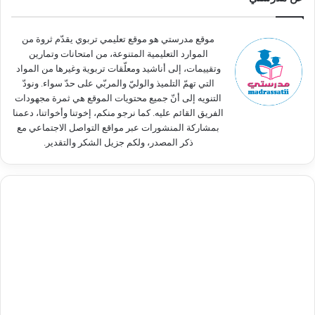
ع
ن
:
موقع مدرستي هو موقع تعليمي تربوي يقدّم ثروة من
الموارد التعليمية المتنوعة، من امتحانات وتمارين
وتقييمات، إلى أناشيد ومعلّقات تربوية وغيرها من المواد
التي تهمّ التلميذ والوليّ والمربّي على حدّ سواء. ونودّ
التنويه إلى أنّ جميع محتويات الموقع هي ثمرة مجهودات
الفريق القائم عليه. كما نرجو منكم، إخوتنا وأخواتنا، دعمنا
بمشاركة المنشورات عبر مواقع التواصل الاجتماعي مع
ذكر المصدر، ولكم جزيل الشكر والتقدير.