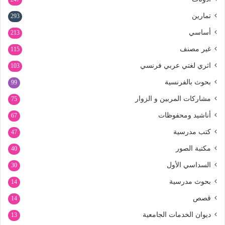
تمارين
293
أساسي
213
غير مصنف
115
اثري لغتي عربي فرنسي
103
بحوث بالفرنسية
99
مشاركات المربين و الزوار
75
أناشيد ومحفوظات
67
كتب مدرسية
47
مكتبة الصور
40
السداسي الأول
30
بحوث مدرسية
14
قصص
14
ديوان الخدمات الجامعية
13