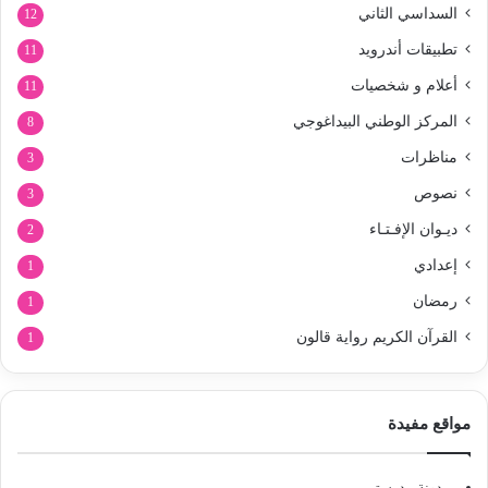
السداسي الثاني
12
تطبيقات أندرويد
11
أعلام و شخصيات
11
المركز الوطني البيداغوجي
8
مناظرات
3
نصوص
3
ديـوان الإفـتـاء
2
إعدادي
1
رمضان
1
القرآن الكريم رواية قالون
1
مواقع مفيدة
مدونة مدرستي