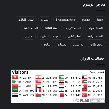
معرض الوسوم
3éme
poeme
Production écrite
أنشودة
الثلاثي الثالث
السنة الأولى
السنة الاولى
السنة الثالثة
السنة الثانية
السنة الرابعة
انتاج كتابي
انشودة
تقييم
تمارين
محفوظات
مدرستي
معلقات
نماذج
إحصائيات الزوار: