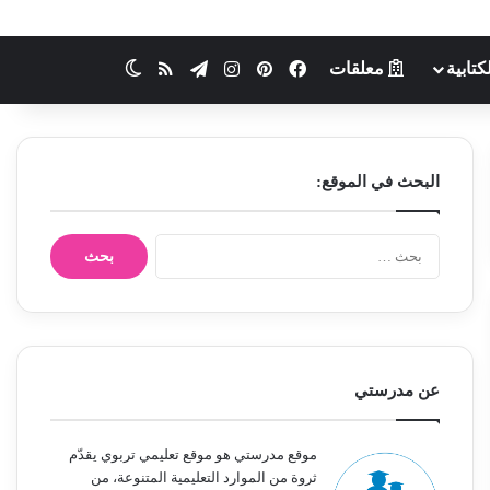
كتابية
معلقات
فيسبوك
بينتيريست
انستقرام
تيلقرام
ملخص الموقع RSS
الوضع المظلم
البحث في الموقع:
ا
ل
ب
ح
ث
ع
ن
عن مدرستي
:
موقع مدرستي هو موقع تعليمي تربوي يقدّم
ثروة من الموارد التعليمية المتنوعة، من