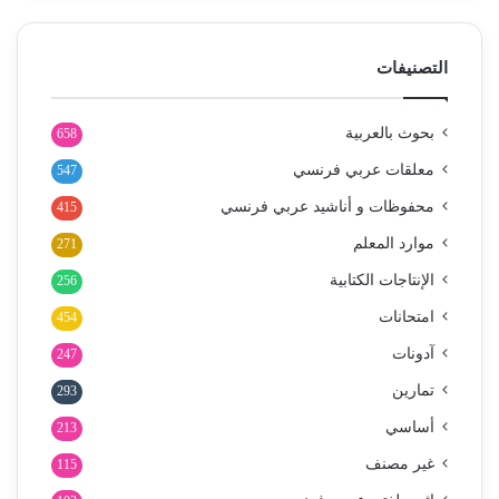
التصنيفات
بحوث بالعربية
658
معلقات عربي فرنسي
547
محفوظات و أناشيد عربي فرنسي
415
موارد المعلم
271
الإنتاجات الكتابية
256
امتحانات
454
آدونات
247
تمارين
293
أساسي
213
غير مصنف
115