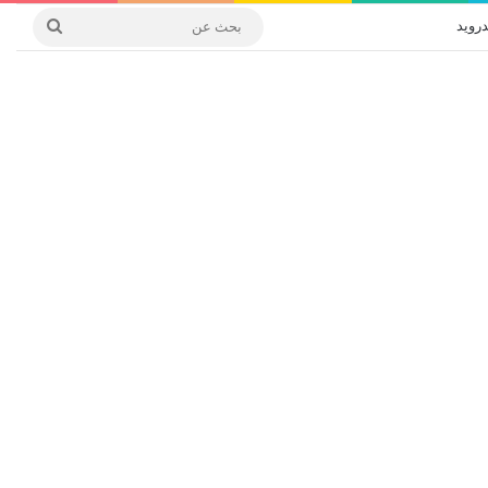
درويد
بحث
عن